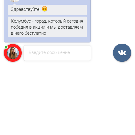
Здравствуйте!
Колумбус - город, который сегодня
победил в акции и мы доставляем
в него бесплатно
Сэндвич-панели без замков из пенополиуретана-0.5/0.5,
ширина 1000 мм, толщина 50 мм, RAL7004
Введите сообщение
2054р.
В корзину
Быстрый заказ
Ваша скидка: -17%
/м2