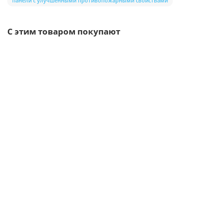
панели с улучшенными противопожарными свойствами
С этим товаром покупают
Ваша скидка: -17%
/шт
Саморезы для сэндвич панелей 14x150 диаметр 6,3
27р.
33р.
В корзину