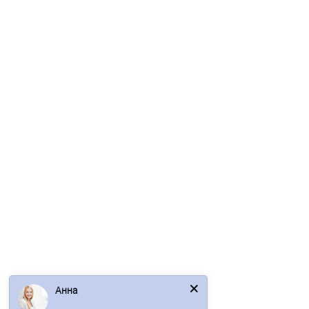
Сэндвич-панели без замков из пенополиуретана-0.5/0.5,
ширина 1000 мм, толщина 50 мм, RAL6002
2068р.
2491р.
В корзину
Быстрый заказ
/м2
Анна