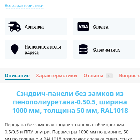
Все характеристики
Доставка
Оплата
Наши контакты и
О покрытиях
адреса
Описание
Характеристики
Отзывы
Вопрос-
0
Сэндвич-панели без замков из
пенополиуретана-0.50.5, ширина
1000 мм, толщина 50 мм, RAL1018
Передана беззамковая сэндвич-панель с облицовками
0.5/0.5 и ППУ внутри. Параметры 1000 мм по ширине, 50
мм по толщине и RAL1018 позволяют сразу оценить стыки,