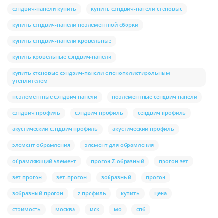
сэндвич-панели купить
купить сэндвич-панели стеновые
купить сэндвич-панели поэлементной сборки
купить сэндвич-панели кровельные
купить кровельные сэндвич-панели
купить стеновые сэндвич-панели с пенополистирольным
утеплителем
поэлементные сэндвич панели
поэлементные сендвич панели
сэндвич профиль
сэндвич профиль
сендвич профиль
акустический сэндвич профиль
акустический профиль
элемент обрамления
элемент для обрамления
обрамляющий элемент
прогон Z-образный
прогон зет
зет прогон
зет-прогон
зобразный
прогон
зобразный прогон
z профиль
купить
цена
стоимость
москва
мск
мо
спб