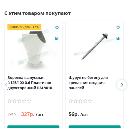
С этим товаром покупают
Ваша скидка: -17%
Воронка выпускная
Шуруп по бетону для
D125/100-0.6 Пластизол
крепления сэндвич-
двухсторонний RAL9010
панелей
327р.
56р.
394р.
/шт
/шт