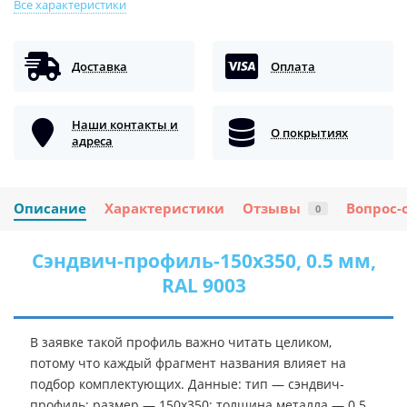
Все характеристики
Доставка
Оплата
Наши контакты и
О покрытиях
адреса
Описание
Характеристики
Отзывы
Вопрос-
0
Сэндвич-профиль-150х350, 0.5 мм,
RAL 9003
В заявке такой профиль важно читать целиком,
потому что каждый фрагмент названия влияет на
подбор комплектующих. Данные: тип — сэндвич-
профиль; размер — 150х350; толщина металла — 0.5