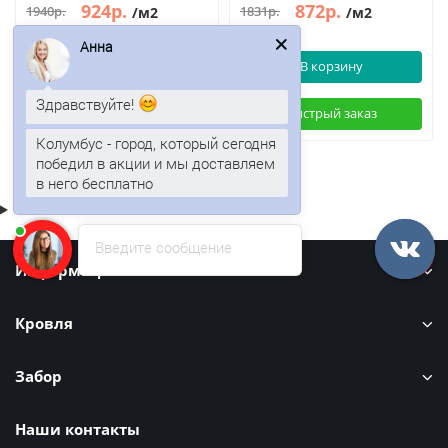
924р.
872р.
1940р.
1831р.
/м2
/м2
Анна
В корзину
В корзину
Здравствуйте!
Быстрый заказ
Быстрый заказ
Колумбус - город, который сегодня
победил в акции и мы доставляем
в него бесплатно
Введите сообщение
Информация
Кровля
Забор
Наши контакты