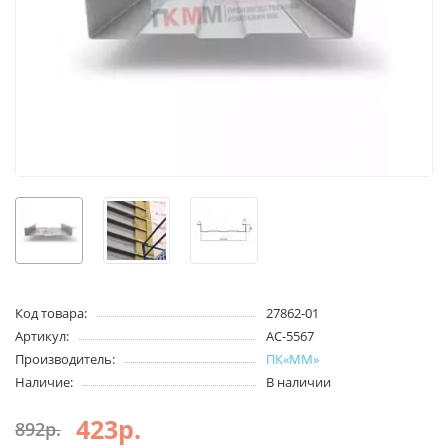
Код товара:
27862-01
Артикул:
АС-5567
Производитель:
ПК«ММ»
Наличие:
В наличии
423р.
892р.