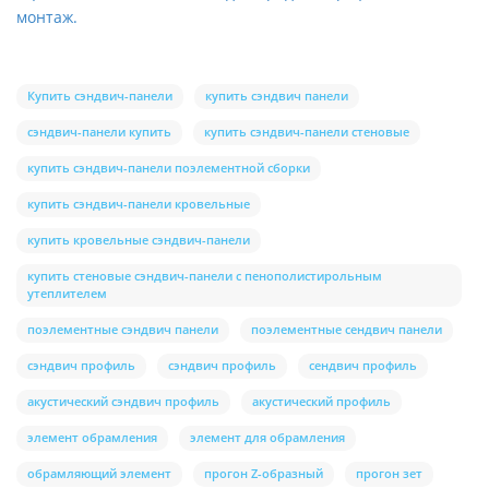
монтаж.
Купить сэндвич-панели
купить сэндвич панели
сэндвич-панели купить
купить сэндвич-панели стеновые
купить сэндвич-панели поэлементной сборки
купить сэндвич-панели кровельные
купить кровельные сэндвич-панели
купить стеновые сэндвич-панели с пенополистирольным
утеплителем
поэлементные сэндвич панели
поэлементные сендвич панели
сэндвич профиль
сэндвич профиль
сендвич профиль
акустический сэндвич профиль
акустический профиль
элемент обрамления
элемент для обрамления
обрамляющий элемент
прогон Z-образный
прогон зет