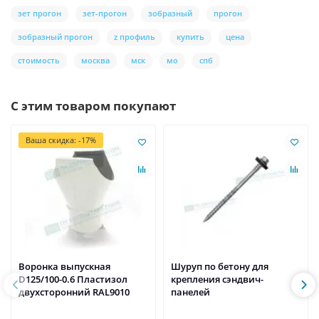
зет прогон
зет-прогон
зобразный
прогон
зобразный прогон
z профиль
купить
цена
стоимость
москва
мск
мо
спб
С этим товаром покупают
Ваша скидка: -17%
Воронка выпускная
Шуруп по бетону для
D125/100-0.6 Пластизол
крепления сэндвич-
двухсторонний RAL9010
панелей