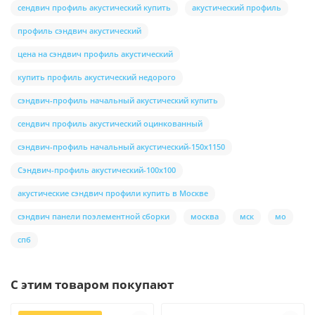
сендвич профиль акустический купить
акустический профиль
профиль сэндвич акустический
цена на сэндвич профиль акустический
купить профиль акустический недорого
сэндвич-профиль начальный акустический купить
сендвич профиль акустический оцинкованный
сэндвич-профиль начальный акустический-150х1150
Сэндвич-профиль акустический-100х100
акустические сэндвич профили купить в Москве
сэндвич панели поэлементной сборки
москва
мск
мо
спб
С этим товаром покупают