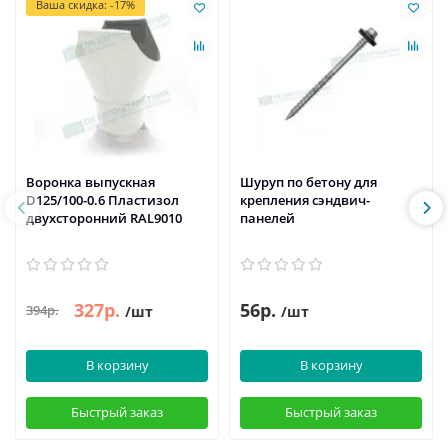
Ваша скидка: -17%
Воронка выпускная
Шуруп по бетону для
D125/100-0.6 Пластизол
крепления сэндвич-
двухсторонний RAL9010
панелей
327р.
56р.
394р.
/шт
/шт
В корзину
В корзину
Быстрый заказ
Быстрый заказ