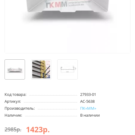
Код товара:
27933-01
Артикул:
АС-5638
Производитель:
ПК«ММ»
Наличие:
В наличии
1423р.
2985р.