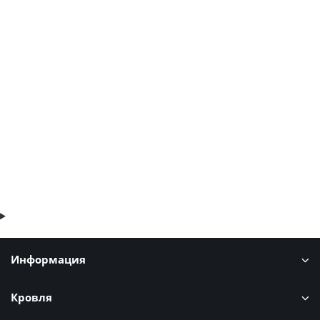
Сэндвич-профиль акустический-100х150, 0.5 мм,
оцинкованный
964р.
1762р.
В корзину
Быстрый заказ
Информация
Кровля