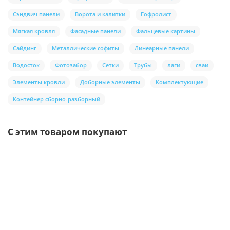
Сэндвич панели
Ворота и калитки
Гофролист
Мягкая кровля
Фасадные панели
Фальцевые картины
Сайдинг
Металлические софиты
Линеарные панели
Водосток
Фотозабор
Сетки
Трубы
лаги
сваи
Элементы кровли
Доборные элементы
Комплектующие
Контейнер сборно-разборный
С этим товаром покупают
Ваша скидка: -17%
/шт