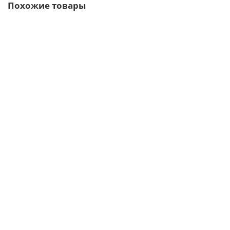
Похожие товары
/м2
Сэндвич-профиль начальный-150х1250, 0.5 мм, RAL 9003
1301р.
В корзину
Быстрый заказ