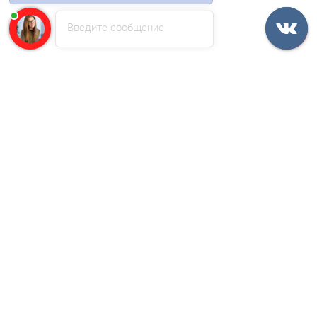
Введите сообщение
Сэндвич-профиль акустический-100х100, 0.5 мм,
оцинкованный
1288р.
2353р.
В корзину
Быстрый заказ
Ваша скидка: -45%
/м2