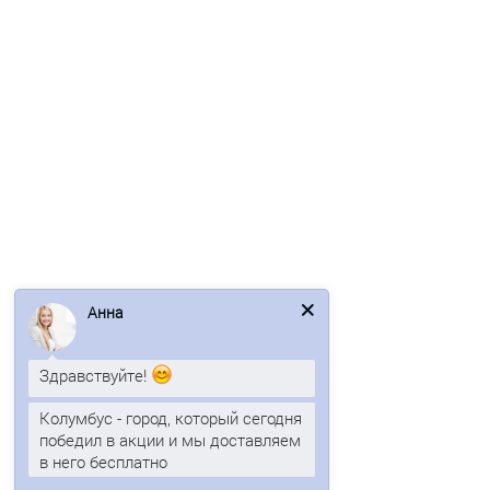
Сэндвич-профиль начальный-150х1500, 0.5 мм, RAL 9003
593р.
1248р.
В корзину
Быстрый заказ
Анна
Ваша скидка: -45%
Здравствуйте!
/м2
Колумбус - город, который сегодня
победил в акции и мы доставляем
в него бесплатно
Анна
печатает...