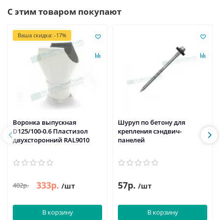
С этим товаром покупают
Ваша скидка: -17%
Воронка выпускная
Шуруп по бетону для
D125/100-0.6 Пластизол
крепления сэндвич-
двухсторонний RAL9010
панелей
333р.
57р.
402р.
/шт
/шт
В корзину
В корзину