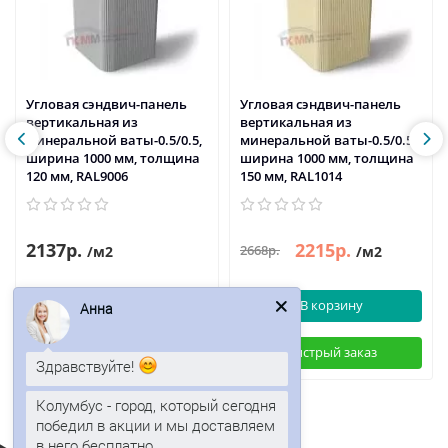
Угловая сэндвич-панель
Угловая сэндвич-панель
вертикальная из
вертикальная из
минеральной ваты-0.5/0.5,
минеральной ваты-0.5/0.5,
ширина 1000 мм, толщина
ширина 1000 мм, толщина
120 мм, RAL9006
150 мм, RAL1014
2137р.
2215р.
2668р.
/м2
/м2
В корзину
В корзину
Анна
Быстрый заказ
Быстрый заказ
Здравствуйте!
Колумбус - город, который сегодня
победил в акции и мы доставляем
в него бесплатно