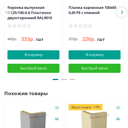
Воронка выпускная
Планка карнизная 100х65
D125/100-0.6 Пластизол
0,45 PE с пленкой
двухсторонний RAL9010
333р.
226р.
402р.
272р.
/шт
/шт
В корзину
В корзину
Быстрый заказ
Быстрый заказ
Похожие товары
Ваша скидка: -17%