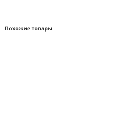
Быстрый заказ
Похожие товары
Ваша скидка: -17%
/м2
Угловая сэндвич-панель вертикальная из минеральной
ваты-0.5/0.5, ширина 1000 мм, толщина 180 мм, RAL9003
2274р.
2739р.