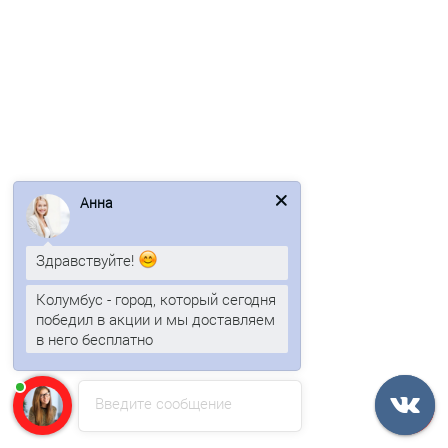
/м2
Анна
Угловая сэндвич-панель вертикальная из минеральной
Здравствуйте!
ваты-0.5/0.5, ширина 1000 мм, толщина 200 мм, RAL2004
Колумбус - город, который сегодня
победил в акции и мы доставляем
2353р.
в него бесплатно
В корзину
Введите сообщение
Быстрый заказ