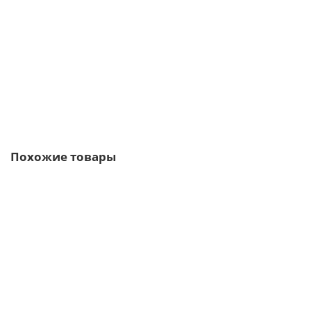
237р.
286р.
В корзину
Быстрый заказ
Похожие товары
Ваша скидка: -17%
/м2