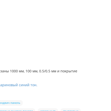
заны 1000 мм, 100 мм, 0.5/0.5 мм и покрытие
амариновый синий тон.
сэндвич панель
гловые сэндвич панели
угловые сп
сп угловые