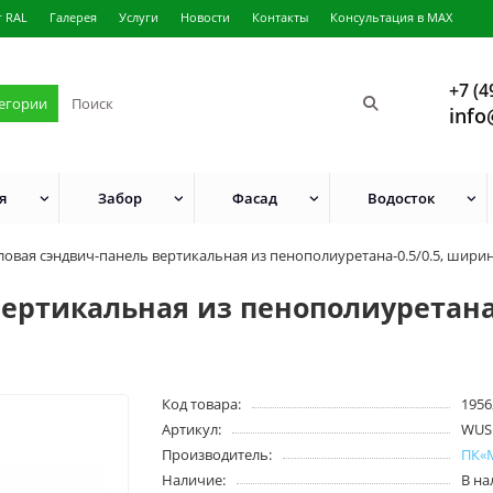
г RAL
Галерея
Услуги
Новости
Контакты
Консультация в MAX
+7 (4
тегории
info
я
Забор
Фасад
Водосток
ловая сэндвич-панель вертикальная из пенополиуретана-0.5/0.5, ширин
ертикальная из пенополиуретана-
Код товара:
1956
Артикул:
WUS
Производитель:
ПК«
Наличие:
В н