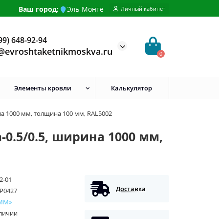
Ваш город:
Эль-Монте
Личный кабинет
99) 648-92-94
@evroshtaketnikmoskva.ru
0
Элементы кровли
Калькулятор
а 1000 мм, толщина 100 мм, RAL5002
0.5/0.5, ширина 1000 мм,
2-01
Доставка
P0427
ММ»
аличии