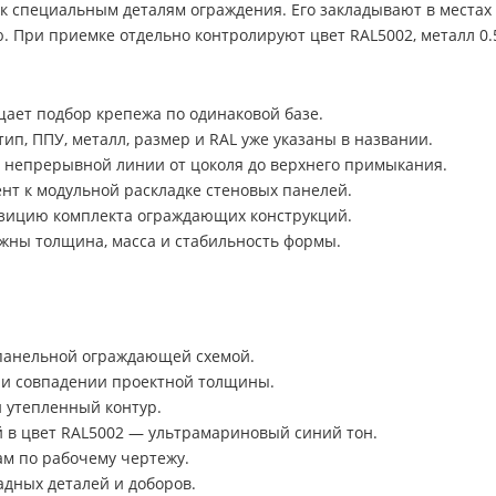
к специальным деталям ограждения. Его закладывают в местах 
 При приемке отдельно контролируют цвет RAL5002, металл 0.5
щает подбор крепежа по одинаковой базе.
п, ППУ, металл, размер и RAL уже указаны в названии.
 непрерывной линии от цоколя до верхнего примыкания.
нт к модульной раскладке стеновых панелей.
озицию комплекта ограждающих конструкций.
ажны толщина, масса и стабильность формы.
панельной ограждающей схемой.
ри совпадении проектной толщины.
й утепленный контур.
й в цвет RAL5002 — ультрамариновый синий тон.
м по рабочему чертежу.
адных деталей и доборов.