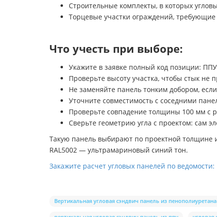
Строительные комплекты, в которых углов
Торцевые участки ограждений, требующие 
Что учесть при выборе:
Укажите в заявке полный код позиции: ППУ, 
Проверьте высоту участка, чтобы стык не 
Не заменяйте панель тонким добором, если
Уточните совместимость с соседними пане
Проверьте совпадение толщины 100 мм с 
Сверьте геометрию угла с проектом: сам э
Такую панель выбирают по проектной толщине и ц
RAL5002 — ультрамариновый синий тон.
Закажите расчет угловых панелей по ведомости: 
Вертикальная угловая сэндвич панель из пенополиуретана
вертикальная угловая сэндвич панель из ппу
угловая 