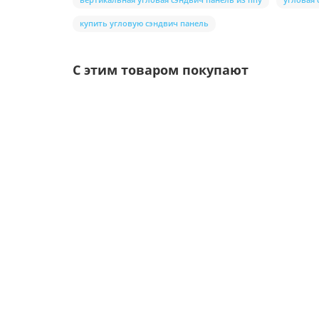
купить угловую сэндвич панель
С этим товаром покупают
Ваша скидка: -17%
/шт
Воронка выпускная D125/100-0.6 Пластизол дв
Цвет покрытия:
Толщина металла, мм: