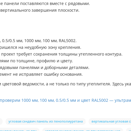
ые панели поставляются вместе с рядовыми.
вертикального завершения плоскости.
0.5/0.5 мм, 1000 мм, 100 мм, RAL5002.
пришелся на неудобную зону крепления.
 проект требует сохранения толщины утепленного контура.
лями по толщине, профилю и цвету.
рядовыми панелями и доборными деталями.
лемент не исправляет ошибку основания.
ветовой ведомости, а не только по типу утеплителя. Здесь ука
проверим 1000 мм, 100 мм, 0.5/0.5 мм и цвет RAL5002 — ультр
угловая сэндвич панель из пенополиуретана
вертикальная угловая 
сэндвич панель из ппу
угловая сэндвич панель из ппу вертикальная
у