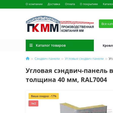
О компании
Доставка
Оплата
О покрытиях
Катало
Все ка
Каталог товаров
Кровл
Сэндвич панели
Угловые сэндвич панели
Уг
Угловая сэндвич-панель в
толщина 40 мм, RAL7004
Ваша скидка: -17%
/м2