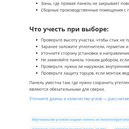
Зоны, где прямая панель не закрывает пов
Сборные производственные помещения с 
Что учесть при выборе:
Проверьте высоту участка, чтобы стык не 
Заранее заложите уплотнители, герметик и
Уточните сторону установки и направление 
Не заменяйте панель тонким добором, если
Проверьте, нужна ли наружная, внутрення
Проверьте защиту торцов, если монтаж ве
Панель уместна там, где нужно сохранить утепл
являются обязательными для сверки.
Уточните длины и количество углов — рассчита
Вертикальная угловая сэндвич панель из пенополиуретана
вертикальная угловая сэндвич панель из ппу
угловая 