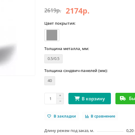
2174р.
2619р.
Цвет покрытия:
Толщина металла, мм:
0.5/0.5
Толщина сэндвич-панелей (мм):
40
Бы
В корзину
В закладки
В сравнение
Длину режем под заказ, м.
0,20 