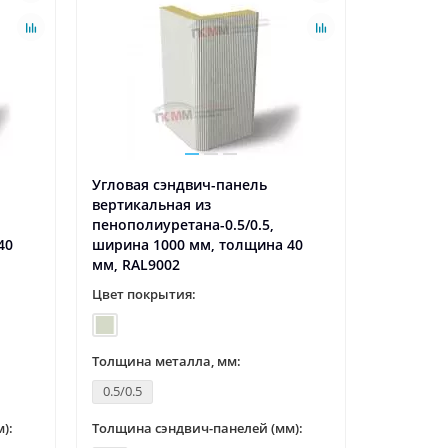
Угловая сэндвич-панель
Угловая 
вертикальная из
вертикал
пенополиуретана-0.5/0.5,
пенополи
40
ширина 1000 мм, толщина 40
ширина 1
мм, RAL9002
мм, RAL8
Цвет покрытия:
Цвет пок
Толщина металла, мм:
Толщина 
0.5/0.5
0.5/0.5
):
Толщина сэндвич-панелей (мм):
Толщина с