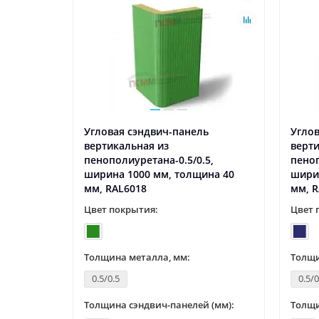
ь
Угловая сэндвич-панель
Углов
вертикальная из
верти
5,
пенополиуретана-0.5/0.5,
пеноп
на 60
ширина 1000 мм, толщина 40
шири
мм, RAL6018
мм, R
Цвет покрытия:
Цвет 
Толщина металла, мм:
Толщи
0.5/0.5
0.5/0
 (мм):
Толщина сэндвич-панелей (мм):
Толщи