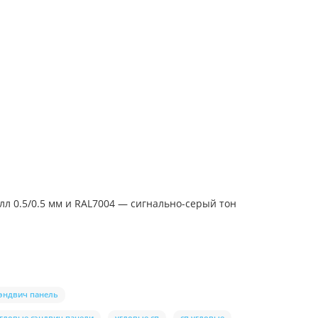
лл 0.5/0.5 мм и RAL7004 — сигнально-серый тон
сэндвич панель
гловые сэндвич панели
угловые сп
сп угловые