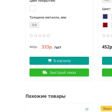
Цвет покрытия:
Цвет:
Толщина металла, мм:
0.6
333р.
452р
402р.
/шт
В корзину
Быстрый заказ
Похожие товары
Ваша с