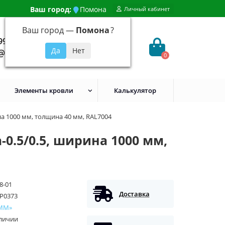
Ваш город:
Помона
Личный кабинет
Ваш город —
Помона
?
99) 648-92-94
@evroshtaketnikmoskva.ru
0
Элементы кровли
Калькулятор
а 1000 мм, толщина 40 мм, RAL7004
0.5/0.5, ширина 1000 мм,
8-01
Доставка
P0373
ММ»
аличии