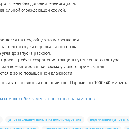
орот стены без дополнительного узла.
панельной ограждающей схемой.
пришелся на неудобную зону крепления.
 нащельники для вертикального стыка.
угла до запуска раскроя.
 проект требует сохранения толщины утепленного контура.
я или комбинированная схема углового примыкания.
дется в зоне повышенной влажности.
енный угол и единый внешний тон. Параметры 1000×40 мм, мета
ем комплект без замены проектных параметров.
угловая сэндвич панель из пенополиуретана
вертикальная угловая 
сэндвич панель из ппу
угловая сэндвич панель из ппу вертикальная
у