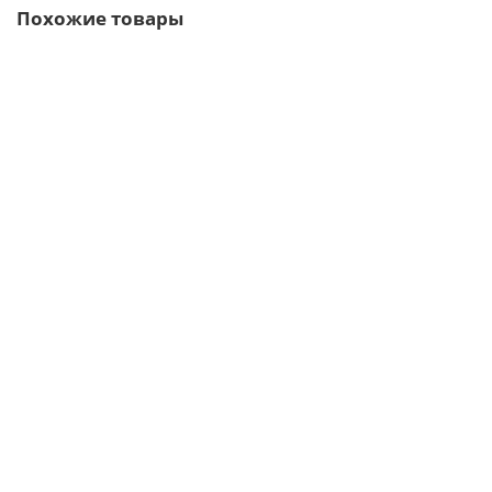
Похожие товары
/шт
Ворота Жалюзи 1,68х3,6 RAL 6005 без заполнения
38410р.
В корзину
Быстрый заказ