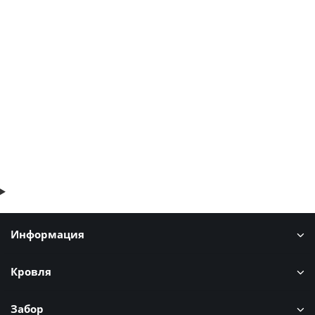
Ворота Жалюзи 1,68х4,0 RAL 8017 без заполнения
63897р.
В корзину
Быстрый заказ
Информация
Кровля
Забор