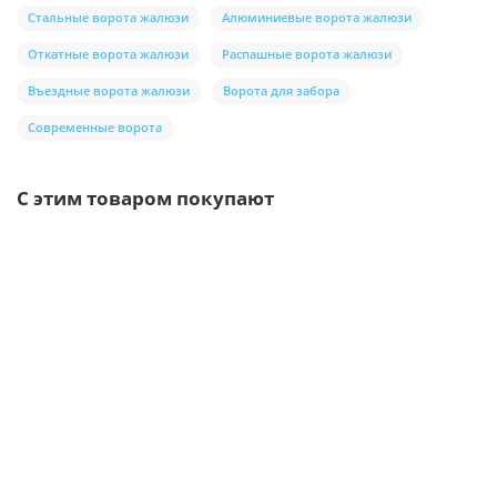
Стальные ворота жалюзи
Алюминиевые ворота жалюзи
Откатные ворота жалюзи
Распашные ворота жалюзи
Въездные ворота жалюзи
Ворота для забора
Современные ворота
С этим товаром покупают
/рул.
Сетка рабица стальная 1,5x10 м, ячейка 20x20x1,6