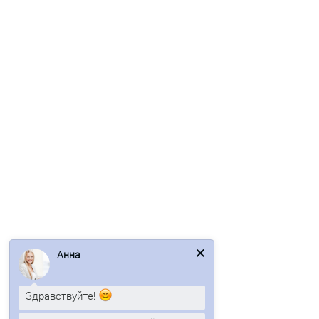
Ворота Жалюзи 2,0х3,6 RAL 7024 без заполнения
45036р.
54261р.
В корзину
Быстрый заказ
Ваша скидка: -17%
/шт
Анна
Здравствуйте!