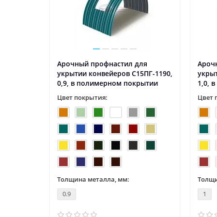
ля
Арочный профнастил для
Ароч
7ПГ-1163,
укрытии конвейеров С15ПГ-1190,
укрыт
0,9, в полимерном покрытии
1,0, 
Цвет покрытия:
Цвет 
Толщина металла, мм:
Толщи
0.9
1