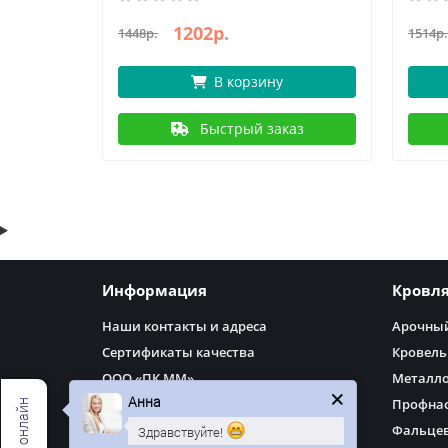
1202р.
1448р.
1514р.
В корзину
аз
Быстрый заказ
Информация
Кровл
Наши контакты и адреса
Арочный
Сертификаты качества
Кровель
ООО «ПК ММ»
Металл
Анна
Доставка
Профнас
Оплата
Фальцев
Здравствуйте!