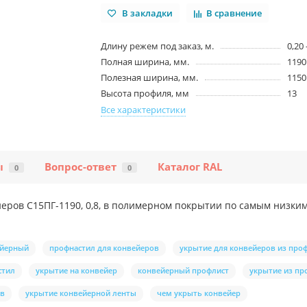
В закладки
В сравнение
Длину режем под заказ, м.
0,20 
Полная ширина, мм.
1190
Полезная ширина, мм.
1150
Высота профиля, мм
13
Все характеристики
ы
Вопрос-ответ
Каталог RAL
0
0
еров С15ПГ-1190, 0,8, в полимерном покрытии по самым низки
ейерный
профнастил для конвейеров
укрытие для конвейеров из про
стил
укрытие на конвейер
конвейерный профлист
укрытие из пр
ов
укрытие конвейерной ленты
чем укрыть конвейер