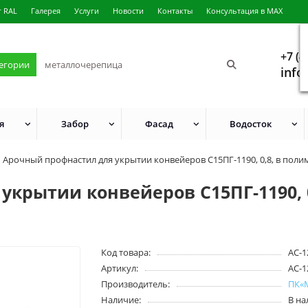
г RAL
Галерея
Услуги
Новости
Контакты
Консультация в MAX
+7 (4
тегории
info
я
Забор
Фасад
Водосток
Арочный профнастил для укрытии конвейеров С15ПГ-1190, 0,8, в пол
укрытии конвейеров С15ПГ-1190, 
Код товара:
АС-1
Артикул:
АС-1
Производитель:
ПК«
Наличие:
В н