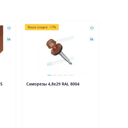
Ваша скидка: -17%
Ваша скидк
,5
Саморезы 4,8х29 RAL 8004
Саморезы