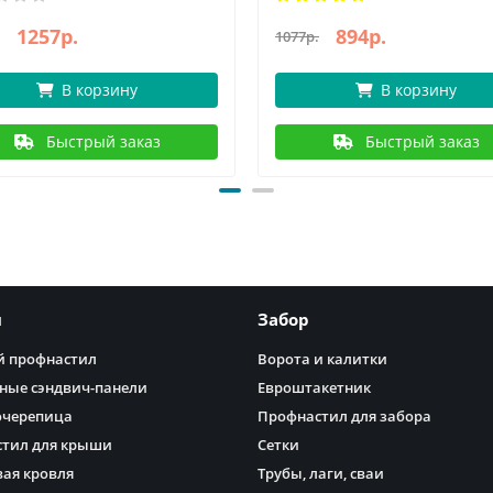
1257р.
894р.
1077р.
В корзину
В корзину
Быстрый заказ
Быстрый заказ
я
Забор
 профнастил
Ворота и калитки
ные сэндвич-панели
Евроштакетник
очерепица
Профнастил для забора
тил для крыши
Сетки
ая кровля
Трубы, лаги, сваи