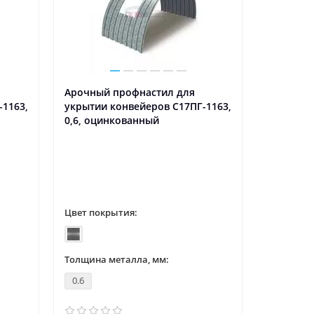
Арочный профнастил для
Арочный
-1163,
укрытии конвейеров С17ПГ-1163,
укрытии 
0,6, оцинкованный
0,7, оци
Цвет покрытия:
Цвет пок
Толщина металла, мм:
Толщина 
0.6
0.7