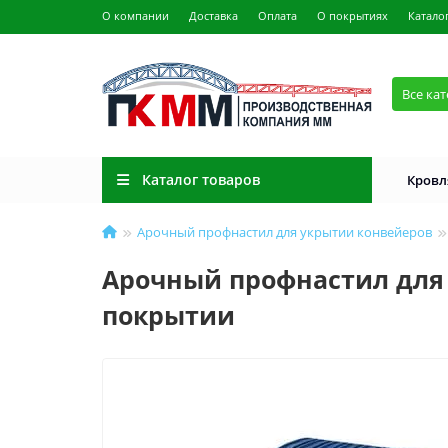
О компании
Доставка
Оплата
О покрытиях
Катало
Все ка
Каталог товаров
Кровл
Арочный профнастил для укрытии конвейеров
Арочный профнастил для 
покрытии