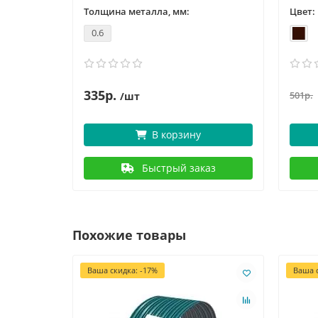
Толщина металла, мм:
Цвет:
0.6
335р.
501р.
/шт
В корзину
Быстрый заказ
Похожие товары
Ваша скидка: -17%
Ваша с