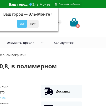
Ваш город:
Эль-Монте
Личный кабинет
Ваш город —
Эль-Монте
?
99) 648-92-94
@evroshtaketnikmoskva.ru
0
Элементы кровли
Калькулятор
имерном покрытии
0,8, в полимерном
275-01
Доставка
275
ММ»
аличии