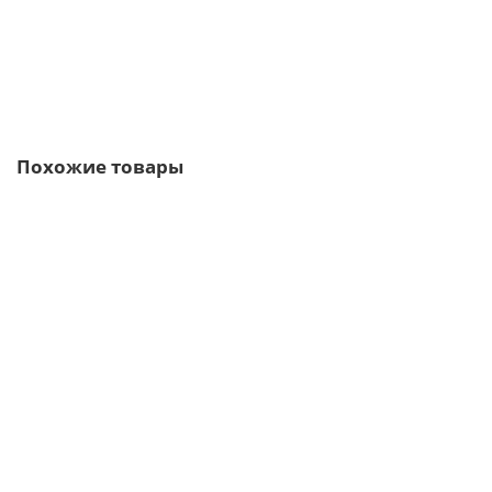
В корзину
Быстрый заказ
Похожие товары
Ваша скидка: -17%
Арочный профнастил для укрытии конвейеров С15ПГ-1190,
0,5, нержавеющий