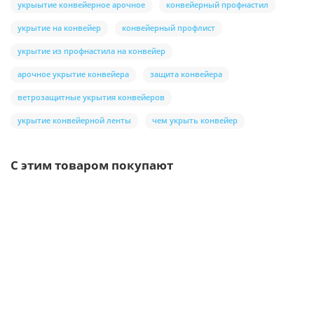
укрыытие конвейерное арочное
конвейерный профнастил
укрытие на конвейер
конвейерный профлист
укрытие из профнастила на конвейер
арочное укрытие конвейера
защита конвейера
ветрозащитные укрытия конвейеров
укрытие конвейерной ленты
чем укрыть конвейер
С этим товаром покупают
Ваша скидка: -17%
/шт