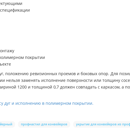
лектующими
 спецификации
монтажу
 полимерном покрытии
бъекте
 дуг, положению ревизионных проемов и боковых опор. Для по
ытии нельзя заменять исполнение поверхности или толщину со
шириной 1200 и толщиной 0,7 должен совпадать с каркасом, а 
су дуг и исполнению в полимерном покрытии.
ейерный
профнастил для конвейеров
укрытие для конвейеров из про