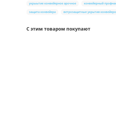
укрыытие конвейерное арочное
конвейерный профна
защита конвейера
ветрозащитные укрытия конвейер
С этим товаром покупают
Ваша скидка: -17%
/шт
Воронка выпускная D125/100-0.6 Пластизол дв
Цвет покрытия: