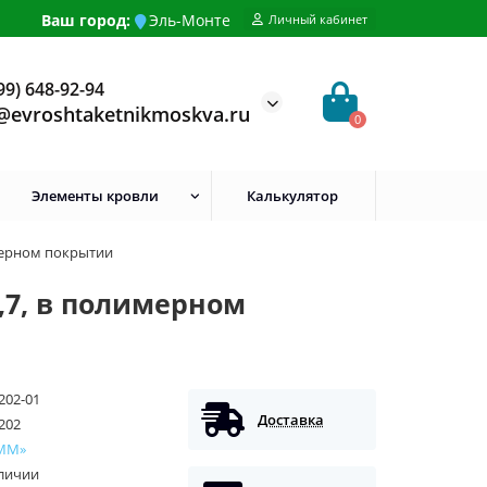
Ваш город:
Эль-Монте
Личный кабинет
99) 648-92-94
@evroshtaketnikmoskva.ru
0
Элементы кровли
Калькулятор
мерном покрытии
,7, в полимерном
202-01
Доставка
202
ММ»
аличии