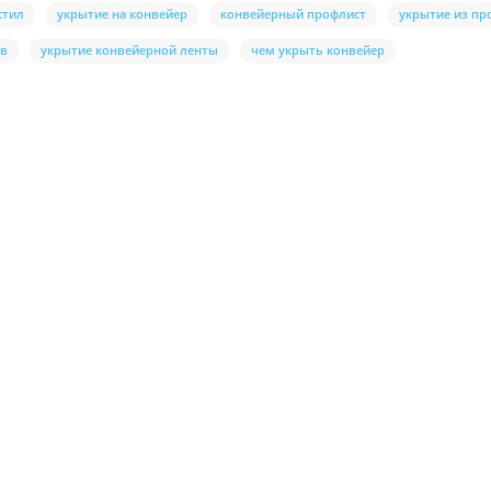
стил
укрытие на конвейер
конвейерный профлист
укрытие из пр
ов
укрытие конвейерной ленты
чем укрыть конвейер
ухсторонний RAL9010