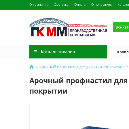
О компании
Доставка
Оплата
О покрытиях
Катало
Все ка
Каталог товаров
Кровл
Арочный профнастил для укрытии конвейеров
Арочный профнастил для 
покрытии