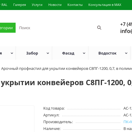
г RAL
Галерея
Услуги
Новости
Контакты
Консультация в MAX
+7 (4
тегории
info
я
Забор
Фасад
Водосток
Арочный профнастил для укрытии конвейеров С8ПГ-1200, 0,7, в поли
укрытии конвейеров С8ПГ-1200, 0
Код товара:
АС-1
Артикул:
АС-1
Производитель:
ПК«
Наличие:
В н