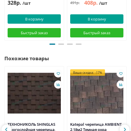
328р.
408р.
491р.
/шт
/шт
В корзину
В корзину
Быстрый заказ
Быстрый заказ
Похожие товары
Ваша скидка: -17%
ТЕХНОНИКОЛЬ SHINGLAS
Katepal черепица AMBIENT
многослойная черепица,
2,18м2 Темная охра