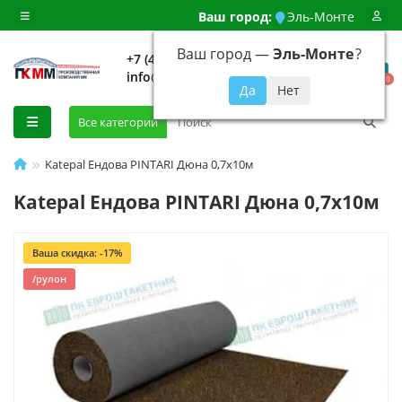
Ваш город:
Эль-Монте
Ваш город —
Эль-Монте
?
+7 (499) 648-92-94
info@evroshtaketnikmoskva.ru
0
Все категории
Katepal Ендова PINTARI Дюна 0,7х10м
Katepal Ендова PINTARI Дюна 0,7х10м
Ваша скидка: -17%
/рулон