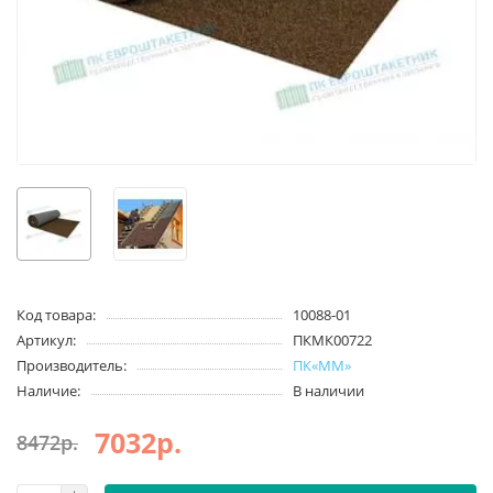
Код товара:
10088-01
Артикул:
ПКМК00722
Производитель:
ПК«ММ»
Наличие:
В наличии
7032р.
8472р.