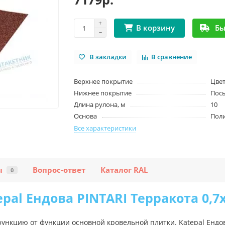
Бы
В корзину
В закладки
В сравнение
Верхнее покрытие
Цве
Нижнее покрытие
Пос
Длина рулона, м
10
Основа
Пол
Все характеристики
ы
Вопрос-ответ
Каталог RAL
0
epal Ендова PINTARI Терракота 0,7
функцию от функции основной кровельной плитки. Katepal Ендо