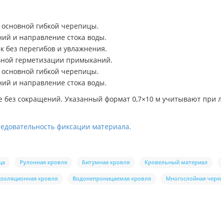
м основной гибкой черепицы.
ний и направление стока воды.
к без перегибов и увлажнения.
льной герметизации примыканий.
м основной гибкой черепицы.
ний и направление стока воды.
е без сокращений. Указанный формат 0,7×10 м учитывают при
ледовательность фиксации материала.
ца
Рулонная кровля
Битумная кровля
Кровельный материал
золяционная кровля
Водонепроницаемая кровля
Многослойная чере