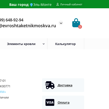
Ваш город:
Эль-Монте
Личный кабинет
99) 648-92-94
@evroshtaketnikmoskva.ru
0
Элементы кровли
Калькулятор
7-01
Доставка
К00771
ММ»
аличии
Оплата