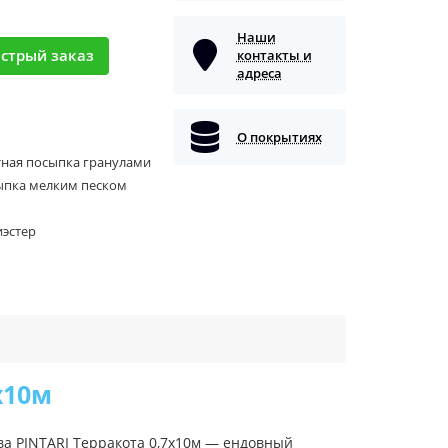
Наши
стрый заказ
контакты и
адреса
О покрытиях
тная посыпка гранулами
ыпка мелким песком
иэстер
х10м
ва PINTARI Терракота 0,7х10м — ендовный