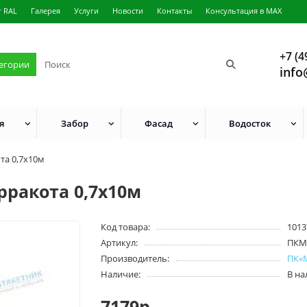
г RAL
Галерея
Услуги
Новости
Контакты
Консультация в MAX
+7 (4
тегории
info
я
Забор
Фасад
Водосток
та 0,7х10м
рракота 0,7х10м
Код товара:
1013
Артикул:
ПКМ
Производитель:
ПК«
Наличие:
В н
7179р.