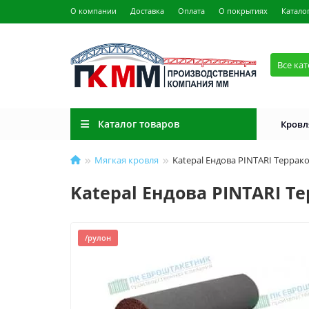
О компании
Доставка
Оплата
О покрытиях
Катало
Все ка
Каталог товаров
Кровл
Мягкая кровля
Katepal Ендова PINTARI Террако
Katepal Ендова PINTARI Те
/рулон