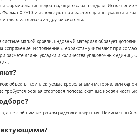
ов и формирования водоотводящего слоя в ендове. Исполнение 
Формат 0,7×10 м используют при расчете длины укладки и ко
позицию с материалами другой системы.
в системе мягкой кровли. Ендовный материал образует дополн
а на сопряжение. Исполнение «Терракота» учитывают при согла
и расчете длины укладки и количества упаковочных единиц. О
емы.
няют?
ков: объекты, комплектуемые кровельными материалами одной 
де требуется ровная стартовая полоса;, скатные кровли частн
одборе?
ла, а не с общим метражом рядового покрытия. Номинальный фо
плектующими?