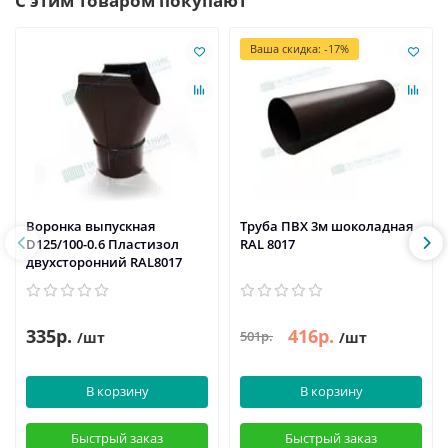
С этим товаром покупают
Ваша скидка: -17%
Воронка выпускная
Труба ПВХ 3м шоколадная
D125/100-0.6 Пластизол
RAL 8017
двухсторонний RAL8017
335р.
416р.
501р.
/шт
/шт
В корзину
В корзину
Быстрый заказ
Быстрый заказ