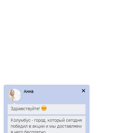
В корзину
Быстрый заказ
Ваша скидка: -17%
/м2
Кровельные сэндвич-панели из пенополистирола-0.5/0.5,
Анна
ширина 1200 мм, толщина 200 мм, RAL1018
Здравствуйте!
1881р.
2266р.
Колумбус - город, который сегодня
победил в акции и мы доставляем
В корзину
в него бесплатно