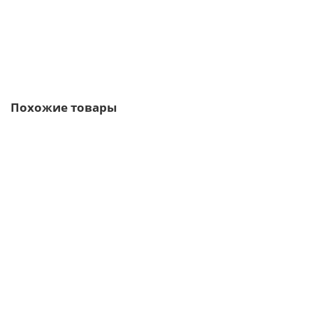
В корзину
Быстрый заказ
Похожие товары
/м2
Кровельные сэндвич-панели из пенополистирола-0.5/0.5,
ширина 1200 мм, толщина 150 мм, кирпичная кладка