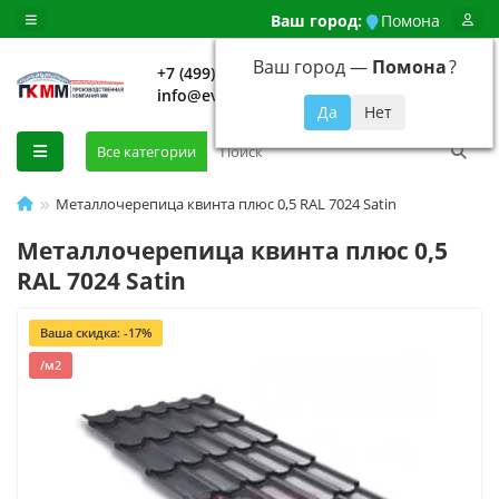
Ваш город:
Помона
Ваш город —
Помона
?
+7 (499) 648-92-94
info@evroshtaketnikmoskva.ru
0
Все категории
Металлочерепица квинта плюс 0,5 RAL 7024 Satin
Металлочерепица квинта плюс 0,5
RAL 7024 Satin
Ваша скидка: -17%
/м2