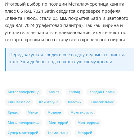
Итоговый выбор по позиции Металлочерепица квинта
плюс 0,5 RAL 7024 Satin сводится к проверке профиля
«Квинта Плюс», стали 0,5 мм, покрытия Satin и цветового
кода RAL 7024 (графитовая палитра). Так как ширина и
утеплитель не зашиты в наименование, их уточняют по
техкарте кровли и по составу всего кровельного пирога.
Перед закупкой сведите всё в одну ведомость: листы,
крепёж и доборы под конкретную схему кровли.
Металлочерепица
Камея
Каскад
Квадро Профи
Квинта плюс
Квинта уно
Классик
Классик плюс
Кредо
Макси
Модерн
Монтекристо
Металлочерепица
Монтеррей
Монтерроса
Супер монтеррей
Трамонтана
Экоррей