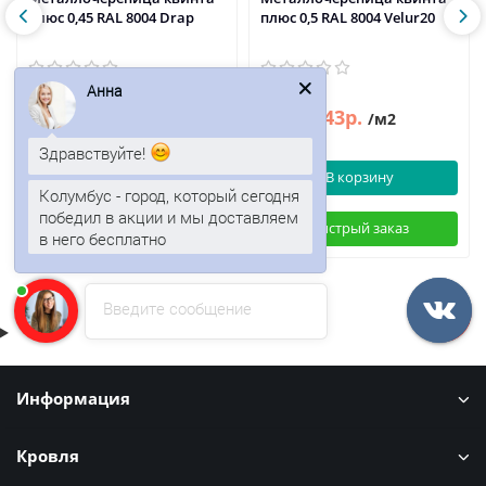
плюс 0,45 RAL 8004 Drap
плюс 0,5 RAL 8004 Velur20
Анна
577р.
743р.
896р.
/м2
/м2
Здравствуйте!
В корзину
В корзину
Колумбус - город, который сегодня
победил в акции и мы доставляем
Быстрый заказ
Быстрый заказ
в него бесплатно
Введите сообщение
Информация
Кровля