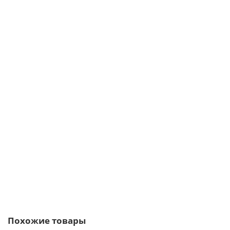
Рядовая плитка линия "Светлые холмы" Йорк Брик 335-80 c
расшивкой 1 см
984р.
В корзину
Быстрый заказ
Похожие товары