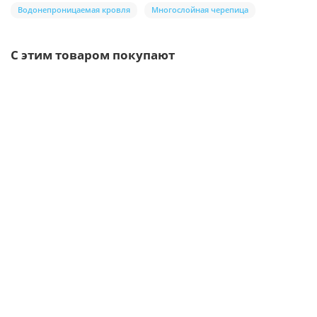
Водонепроницаемая кровля
Многослойная черепица
С этим товаром покупают
/шт
Труба соединительная D100х1000-0.5 Пластизол
двухсторонний RAL9010
381р.