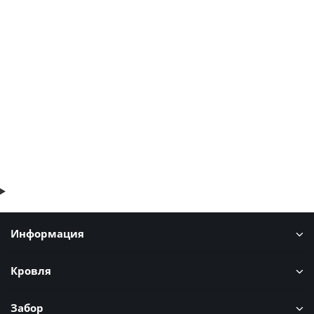
ТЕХНОНИКОЛЬ Гибкая черепица, коньково-карнизная,
гранада
486р.
586р.
В корзину
Быстрый заказ
Информация
Кровля
Забор