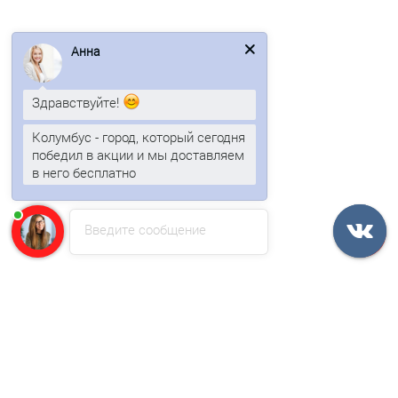
ТЕХНОНИКОЛЬ Гибкая черепица, Танго, Хвойный
Анна
805р.
970р.
Здравствуйте!
Колумбус - город, который сегодня
В корзину
победил в акции и мы доставляем
в него бесплатно
Быстрый заказ
Введите сообщение
Ваша скидка: -17%
/м2