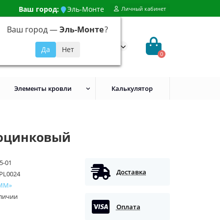
Ваш город:
Эль-Монте
Личный кабинет
Ваш город —
Эль-Монте
?
99) 648-92-94
@evroshtaketnikmoskva.ru
0
Элементы кровли
Калькулятор
люцинковый
5-01
Доставка
PL0024
ММ»
аличии
Оплата