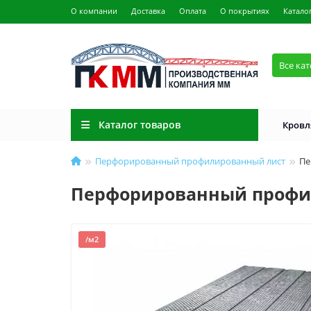
О компании
Доставка
Оплата
О покрытиях
Катало
Все ка
Каталог товаров
Кровл
Перфорированный профилированный лист
Пе
Перфорированный профил
/м2