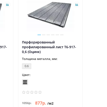
Перфорированный
Перфори
917-
профилированный лист Т6-917-
профилир
0,6 (Оцинк)
0,65 (Оци
Толщина металла, мм:
Толщина 
0.6
0.65
Цвет:
Цвет:
877р.
9
1056р.
1091р.
/м2