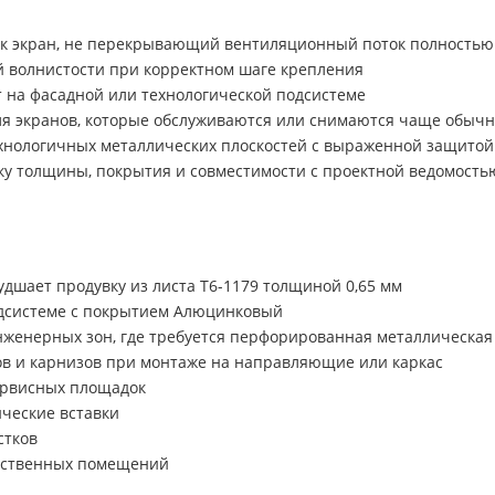
ак экран, не перекрывающий вентиляционный поток полностью
 волнистости при корректном шаге крепления
т на фасадной или технологической подсистеме
ля экранов, которые обслуживаются или снимаются чаще обычн
хнологичных металлических плоскостей с выраженной защитой
ку толщины, покрытия и совместимости с проектной ведомость
удшает продувку из листа Т6-1179 толщиной 0,65 мм
дсистеме с покрытием Алюцинковый
женерных зон, где требуется перфорированная металлическая
ов и карнизов при монтаже на направляющие или каркас
ервисных площадок
ческие вставки
стков
одственных помещений