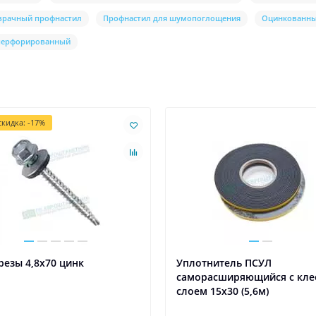
зрачный профнастил
Профнастил для шумопоглощения
Оцинкованны
 перфорированный
кидка: -17%
езы 4,8х70 цинк
Уплотнитель ПСУЛ
саморасширяющийся с кл
слоем 15х30 (5,6м)