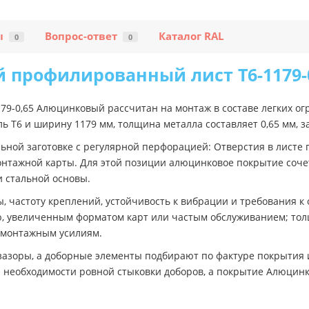
ы
Вопрос-ответ
Каталог RAL
0
0
 профилированный лист Т6-1179-
-0,65 Алюцинковый рассчитан на монтаж в составе легких ог
ль Т6 и ширину 1179 мм, толщина металла составляет 0,65 мм
ьной заготовке с регулярной перфорацией: Отверстия в листе
монтажной карты. Для этой позиции алюцинковое покрытие соч
и стальной основы.
 частоту креплений, устойчивость к вибрации и требования к
ю, увеличенным форматом карт или частым обслуживанием; тол
 монтажным усилиям.
зазоры, а доборные элементы подбирают по фактуре покрытия 
и необходимости ровной стыковки доборов, а покрытие Алюцин