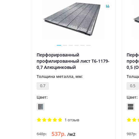
Перфорированный
Перф
Т6-917-
профилированный лист Т6-1179-
проф
0,7 Алюцинковый
0,5 (
Толщина металла, мм:
Толщи
0.7
0.5
Цвет:
Цвет:
1 отзыв
537р.
648р.
987р.
/м2