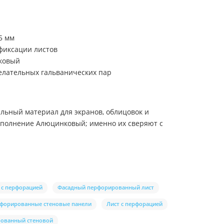
5 мм
фиксации листов
нковый
елательных гальванических пар
ьный материал для экранов, облицовок и
сполнение Алюцинковый; именно их сверяют с
 с перфорацией
Фасадный перфорированный лист
форированные стеновые панели
Лист с перфорацией
рованный стеновой