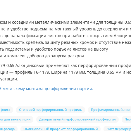
жом и соседними металлическими элементами для толщины 0,6
не и удобство подъема на монтажный уровень до сверления и 
мы до начала фиксации листов при работе с покрытием Алюци
местимость крепежа, защиту резаных кромок и отсутствие неж
ть подсистемы и удобство подъема листов на высоту
а и комплект доборов до запуска раскроя
9-0,65 Алюцинковый применяют как перфорированный профил
ции — профиль Т6-1179, ширина 1179 мм, толщина 0,65 мм и и
уатации.
5 мм и схему монтажа до оформления партии.
офлист
Стеновой перфорированный профиль
Профилированный лист
ил для вентиляции
Декоративный перфорированный профнастил
Пер
я фасада
Облицовочный профлист перфорированный
Лист перфори