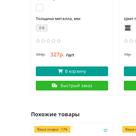
Толщина металла, мм:
Цвет 
0.6
327р.
394р.
10р.
/шт
В корзину
Быстрый заказ
Похожие товары
Ваша скидка: -17%
Ваша с