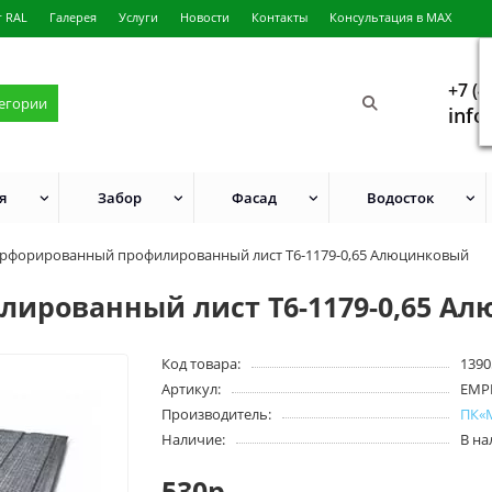
г RAL
Галерея
Услуги
Новости
Контакты
Консультация в MAX
+7 (4
тегории
info
я
Забор
Фасад
Водосток
рфорированный профилированный лист Т6-1179-0,65 Алюцинковый
ированный лист Т6-1179-0,65 А
Код товара:
1390
Артикул:
EMP
Производитель:
ПК«
Наличие:
В н
530р.