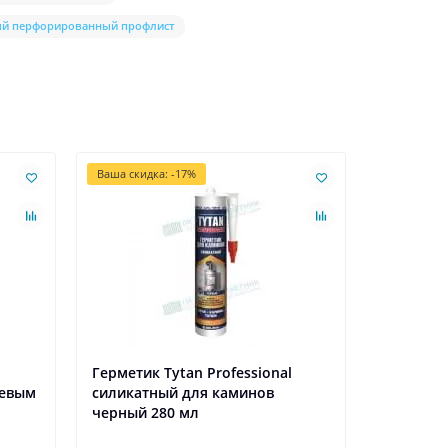
й перфорированный профлист
Ваша скидка: -17%
Ваша скидк
Герметик Tytan Professional
Рядовая 
еевым
силикатный для каминов
холмы" Д
черный 280 мл
расшивко