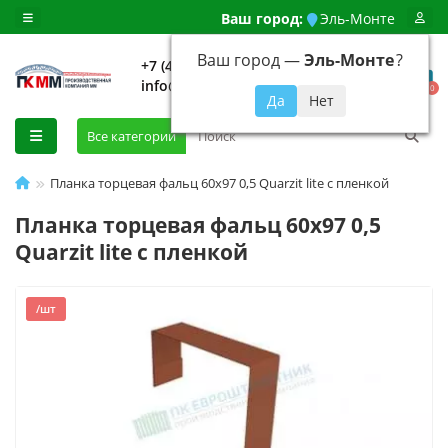
Ваш город:
Эль-Монте
Ваш город —
Эль-Монте
?
+7 (499) 648-92-94
info@evroshtaketnikmoskva.ru
0
Все категории
Планка торцевая фальц 60х97 0,5 Quarzit lite с пленкой
Планка торцевая фальц 60х97 0,5
Quarzit lite с пленкой
/шт