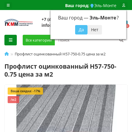
Ваш город:
Эль-Монте
Ваш город —
Эль-Монте
?
+7 (499) 648-92-94
info@evroshtaketnikmoskva.ru
0
Все категории
Профлист оцинкованный H57-750-0.75 цена за м2
Профлист оцинкованный H57-750-
0.75 цена за м2
Ваша скидка: -17%
/м2