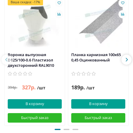
Ваша скидка: -17%
Воронка выпускная
Планка карнизная 100х65
D125/100-0.6 Пластизол
0,45 Оцинкованный
двухсторонний RAL9010
327р.
189р.
394р.
/шт
/шт
В корзину
В корзину
Быстрый заказ
Быстрый заказ