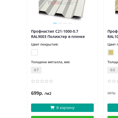
5
Профнастил C21-1000-0.7
Профн
RAL9003 Полиэстер в пленке
RAL1
Цвет покрытия:
Цвет 
Толщина металла, мм:
Толщи
0.7
0.5
699р.
687р.
/м2
В корзину