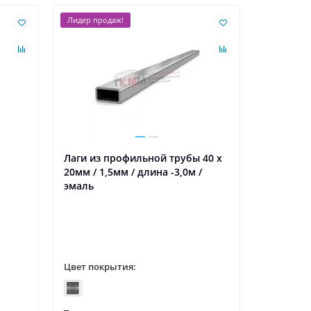
Лидер продаж!
Лаги из профильной трубы 40 х
Свая вин
20мм / 1,5мм / длина -3,0м /
однолопа
эмаль
/ ППК
Цвет покрытия:
Цвет пок