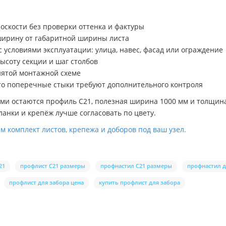
оскости без проверки оттенка и фактуры
ширину от габаритной ширины листа
с условиями эксплуатации: улица, навес, фасад или ограждение
ысоту секции и шаг столбов
нятой монтажной схеме
что поперечные стыки требуют дополнительного контроля
и остаются профиль C21, полезная ширина 1000 мм и толщина 0
ланки и крепёж лучше согласовать по цвету.
 комплект листов, крепежа и доборов под ваш узел.
21
профлист С21 размеры
профнастил С21 размеры
профнастил д
профлист для забора цена
купить профлист для забора