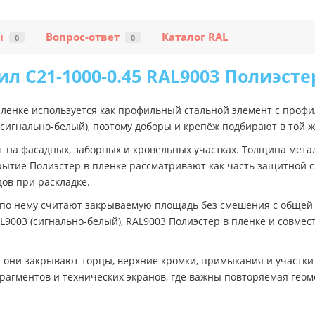
ы
Вопрос-ответ
Каталог RAL
0
0
л C21-1000-0.45 RAL9003 Полиэсте
пленке используется как профильный стальной элемент с проф
 (сигнально-белый), поэтому доборы и крепёж подбирают в той 
 на фасадных, заборных и кровельных участках. Толщина метал
рытие Полиэстер в пленке рассматривают как часть защитной 
ов при раскладке.
: по нему считают закрываемую площадь без смешения с общей
L9003 (сигнально-белый), RAL9003 Полиэстер в пленке и совме
 они закрывают торцы, верхние кромки, примыкания и участки
фрагментов и технических экранов, где важны повторяемая гео