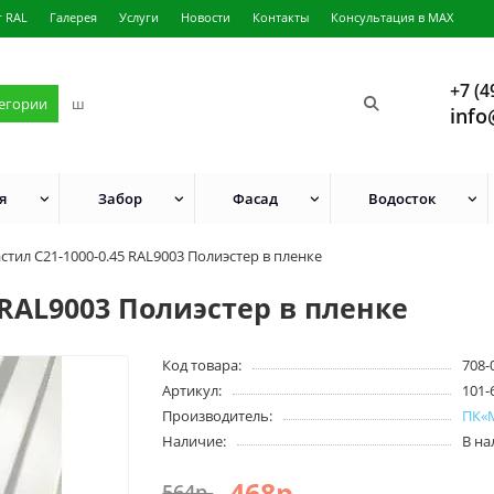
г RAL
Галерея
Услуги
Новости
Контакты
Консультация в MAX
+7 (4
тегории
info
я
Забор
Фасад
Водосток
тил C21-1000-0.45 RAL9003 Полиэстер в пленке
 RAL9003 Полиэстер в пленке
Код товара:
708-
Артикул:
101-
Производитель:
ПК«
Наличие:
В н
468р.
564р.