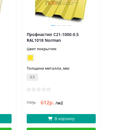
Профнастил C21-1000-0.5
Профнаст
RAL1018 Norman
RAL2004
Цвет покрытия:
Цвет пок
Толщина металла, мм:
Толщина 
0.5
0.5
612р.
6
737р.
737р.
/м2
В корзину