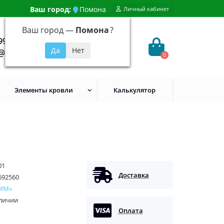
Ваш город:
Помона
Личный кабинет
Ваш город —
Помона
?
99) 648-92-94
@evroshtaketnikmoskva.ru
0
Элементы кровли
Калькулятор
01
Доставка
692560
ММ»
аличии
Оплата