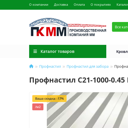
О компании
Доставка
Оплата
О покрытиях
Катало
Все ка
Каталог товаров
Кровл
Профнастил
Профнастил для забора
Профнас
Профнастил C21-1000-0.45
Ваша скидка: -17%
/м2