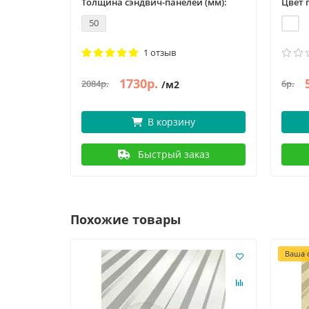
Толщина сэндвич-панелей (мм):
Цвет 
50
1 отзыв
1730р.
2084р.
6р.
/м2
В корзину
Быстрый заказ
Похожие товары
Ваша с