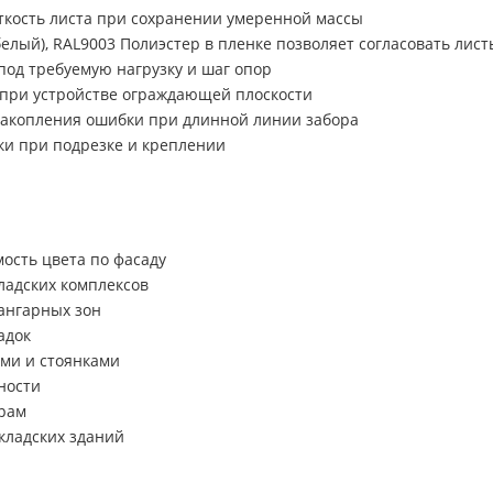
ткость листа при сохранении умеренной массы
елый), RAL9003 Полиэстер в пленке позволяет согласовать лис
под требуемую нагрузку и шаг опор
 при устройстве ограждающей плоскости
накопления ошибки при длинной линии забора
ки при подрезке и креплении
ость цвета по фасаду
ладских комплексов
 ангарных зон
адок
ми и стоянками
ности
 рам
кладских зданий