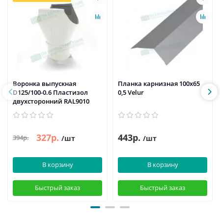
Воронка выпускная
Планка карнизная 100х65
D125/100-0.6 Пластизол
0,5 Velur
двухсторонний RAL9010
327р.
443р.
394р.
/шт
/шт
В корзину
В корзину
Быстрый заказ
Быстрый заказ