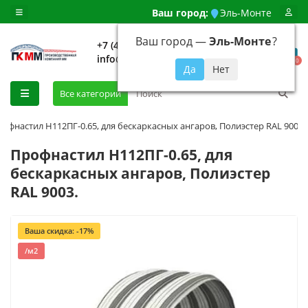
Ваш город:
Эль-Монте
Ваш город —
Эль-Монте
?
+7 (499) 648-92-94
info@evroshtaketnikmoskva.ru
0
Все категории
рофнастил H112ПГ-0.65, для бескаркасных ангаров, Полиэстер RAL 9003.
Профнастил H112ПГ-0.65, для
бескаркасных ангаров, Полиэстер
RAL 9003.
Ваша скидка: -17%
/м2