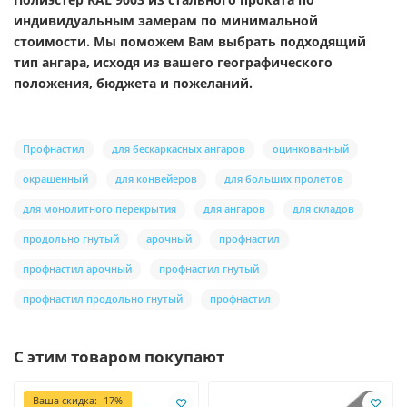
индивидуальным замерам по минимальной
стоимости. Мы поможем Вам выбрать подходящий
тип ангара, исходя из вашего географического
положения, бюджета и пожеланий.
Профнастил
для бескаркасных ангаров
оцинкованный
окрашенный
для конвейеров
для больших пролетов
для монолитного перекрытия
для ангаров
для складов
продольно гнутый
арочный
профнастил
профнастил арочный
профнастил гнутый
профнастил продольно гнутый
профнастил
С этим товаром покупают
Ваша скидка: -17%