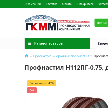
О компании
Доставка
Оплата
О покрытиях
Катало
Все ка
Каталог товаров
Кровл
Профнастил
Арочный профнастил
Профнаст
Профнастил H112ПГ-0.75, 
Ваша скидка: -17%
/м2