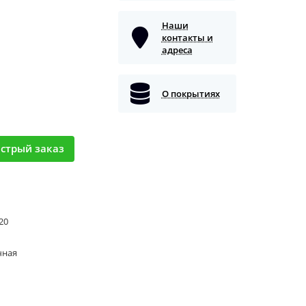
Наши
контакты и
адреса
О покрытиях
стрый заказ
 20
чная