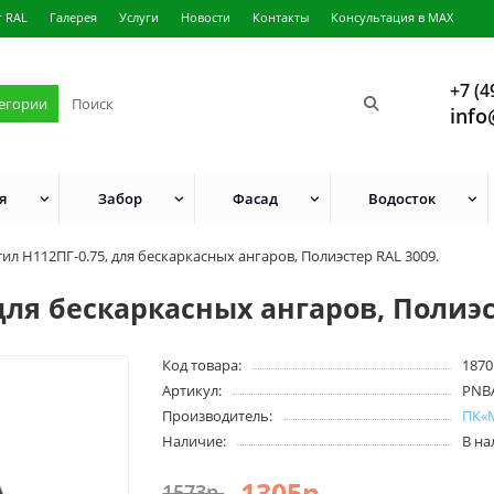
г RAL
Галерея
Услуги
Новости
Контакты
Консультация в MAX
+7 (4
тегории
info
я
Забор
Фасад
Водосток
ил H112ПГ-0.75, для бескаркасных ангаров, Полиэстер RAL 3009.
для бескаркасных ангаров, Полиэс
Код товара:
1870
Артикул:
PNB
Производитель:
ПК«
Наличие:
В н
1305р.
1573р.