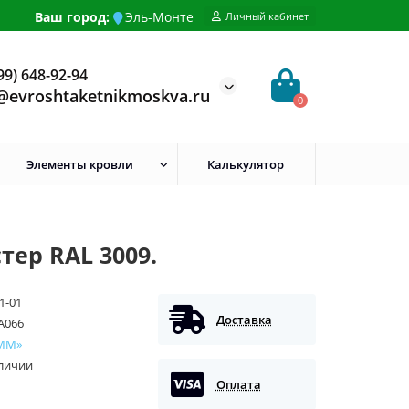
Ваш город:
Эль-Монте
Личный кабинет
99) 648-92-94
@evroshtaketnikmoskva.ru
0
Элементы кровли
Калькулятор
тер RAL 3009.
1-01
Доставка
A066
ММ»
аличии
Оплата