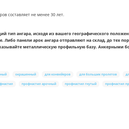
ов составляет не менее 30 лет.
й тип ангара, исходя из вашего географического положен
. Либо панели арок ангара отправляют на склад, до тех пор,
аказывайте металлическую профильную базу. Анкерными бо
нный
окрашенный
для конвейеров
для больших пролетов
д
фнастил
профнастил арочный
профнастил гнутый
профнастил п