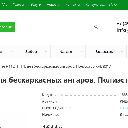
г RAL
Галерея
Услуги
Новости
Контакты
Консультация в MAX
+7 (4
тегории
info
я
Забор
Фасад
Водосток
ил H112ПГ-1.1, для бескаркасных ангаров, Полиэстер RAL 8017
ля бескаркасных ангаров, Полиэст
Код товара:
1885
Артикул:
PNB
Производитель:
ПК«
Наличие:
В н
1644р.