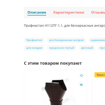
Описание
Характеристики
Отзыв
Профнастил H112ПГ-1.1, для бескаркасных ангаро
Профнастил
для бескаркасных ангаров
оцинкова
для складов
продольно гнутый
арочный
про
С этим товаром покупают
Ваша с