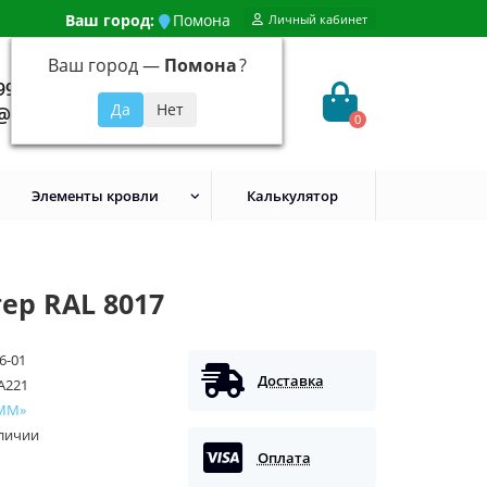
Ваш город:
Помона
Личный кабинет
Ваш город —
Помона
?
99) 648-92-94
@evroshtaketnikmoskva.ru
0
Элементы кровли
Калькулятор
ер RAL 8017
6-01
Доставка
A221
ММ»
аличии
Оплата