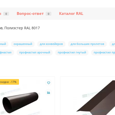
ы
Вопрос-ответ
Каталог RAL
0
0
в, Полиэстер RAL 8017
нный
окрашенный
для конвейеров
для больших пролетов
д
фнастил
профнастил арочный
профнастил гнутый
профнастил п
кидка: -17%