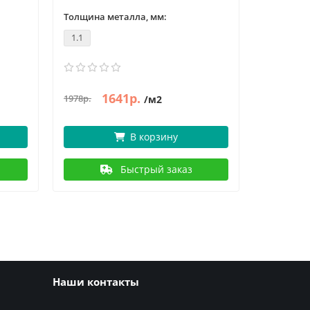
Толщина металла, мм:
Толщина 
1.1
1.1
1641р.
1644р.
1978р.
/м2
В корзину
Быстрый заказ
Наши контакты