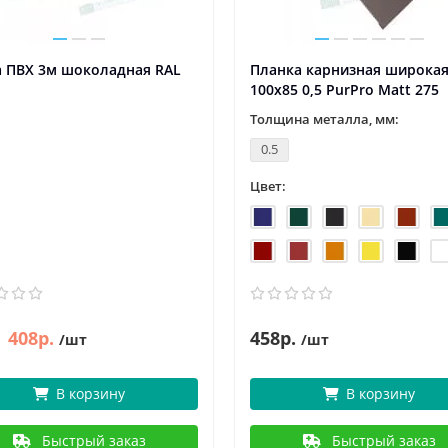
а ПВХ 3м шоколадная RAL
Планка карнизная широка
100х85 0,5 PurPro Matt 275
Толщина металла, мм:
0.5
Цвет:
408р.
458р.
/шт
/шт
В корзину
В корзину
Быстрый заказ
Быстрый заказ