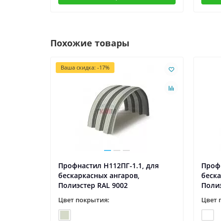
Похожие товары
Ваша скидка: -17%
, для
Профнастил H112ПГ-1.1, для
Профн
бескаркасных ангаров,
беска
Полиэстер RAL 9002
Полиэ
Цвет покрытия:
Цвет 