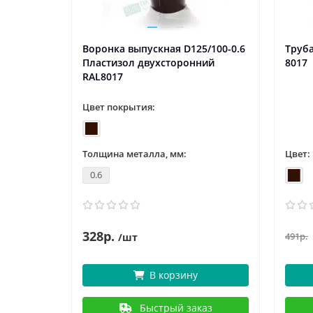
Воронка выпускная D125/100-0.6
Труб
Пластизол двухсторонний
8017
RAL8017
Цвет покрытия:
Толщина металла, мм:
Цвет:
0.6
328р.
491р.
/шт
В корзину
Быстрый заказ