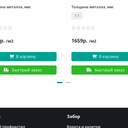
на металла, мм:
Толщина металла, мм:
1.1
р.
1659р.
/м2
/м2
В корзину
В корзину
Быстрый заказ
Быстрый заказ
я
Забор
 профнастил
Ворота и калитки