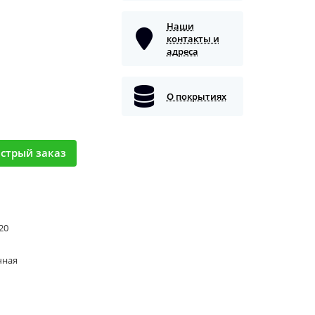
Наши
контакты и
адреса
О покрытиях
стрый заказ
 20
чная