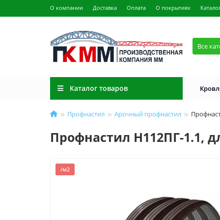
О компании
Доставка
Оплата
О покрытиях
Катало
Все ка
Каталог товаров
Кровл
Профнастил
Арочный профнастил
Профнаст
Профнастил H112ПГ-1.1, д
/м2