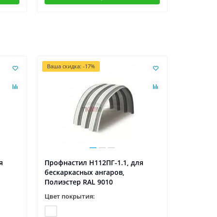
Ваша скидка: -17%
я
Профнастил H112ПГ-1.1, для
Профнаст
бескаркасных ангаров,
бескарка
Полиэстер RAL 9010
Полиэсте
Цвет покрытия:
Цвет пок