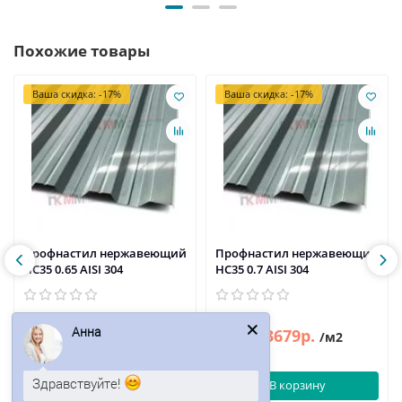
Похожие товары
Ваша скидка: -17%
Ваша скидка: -17%
Профнастил нержавеющий
Профнастил нержавеющий
НС35 0.65 AISI 304
НС35 0.7 AISI 304
Анна
3328р.
3679р.
4010р.
4432р.
/м2
/м2
Здравствуйте!
В корзину
В корзину