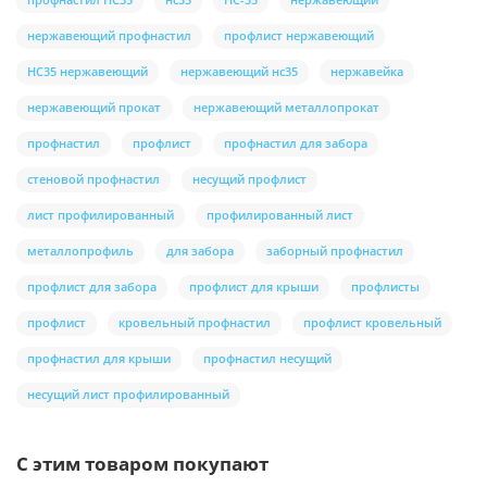
нержавеющий профнастил
профлист нержавеющий
НС35 нержавеющий
нержавеющий нс35
нержавейка
нержавеющий прокат
нержавеющий металлопрокат
профнастил
профлист
профнастил для забора
стеновой профнастил
несущий профлист
лист профилированный
профилированный лист
металлопрофиль
для забора
заборный профнастил
профлист для забора
профлист для крыши
профлисты
профлист
кровельный профнастил
профлист кровельный
профнастил для крыши
профнастил несущий
несущий лист профилированный
С этим товаром покупают