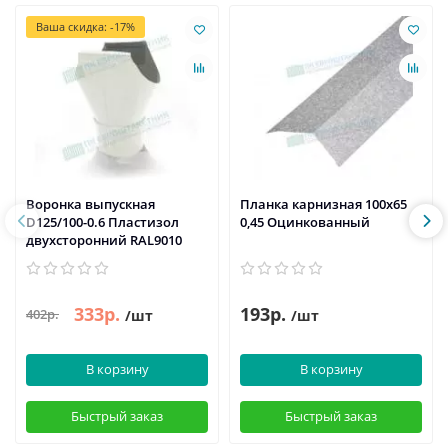
Ваша скидка: -17%
Воронка выпускная
Планка карнизная 100х65
D125/100-0.6 Пластизол
0,45 Оцинкованный
двухсторонний RAL9010
333р.
193р.
402р.
/шт
/шт
В корзину
В корзину
Быстрый заказ
Быстрый заказ