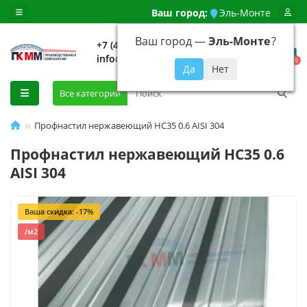
Ваш город:
Эль-Монте
Ваш город —
Эль-Монте
?
+7 (499) 648-92-94
info@evroshtaketnikmoskva.ru
0
Все категории
Профнастил нержавеющий НС35 0.6 AISI 304
Профнастил нержавеющий НС35 0.6
AISI 304
Ваша скидка: -17%
/м2