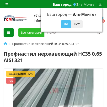
Ваш город:
Эль-Монте
Ваш город —
Эль-Монте
?
+7 (499) 648-92-94
info@evroshtaketnikmoskva.ru
0
Все категории
Профнастил нержавеющий НС35 0.65 AISI 321
Профнастил нержавеющий НС35 0.65
AISI 321
Ваша скидка: -17%
/м2