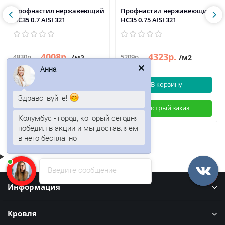
Профнастил нержавеющий
Профнастил нержавеющий
НС35 0.7 AISI 321
НС35 0.75 AISI 321
4008р.
4323р.
4830р.
5209р.
/м2
/м2
Анна
В корзину
В корзину
Здравствуйте!
Быстрый заказ
Быстрый заказ
Колумбус - город, который сегодня
победил в акции и мы доставляем
в него бесплатно
Введите сообщение
Информация
Кровля