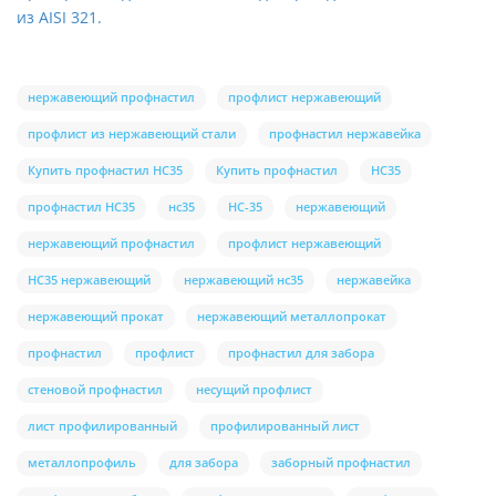
из AISI 321.
нержавеющий профнастил
профлист нержавеющий
профлист из нержавеющий стали
профнастил нержавейка
Купить профнастил НС35
Купить профнастил
НС35
профнастил НС35
нс35
НС-35
нержавеющий
нержавеющий профнастил
профлист нержавеющий
НС35 нержавеющий
нержавеющий нс35
нержавейка
нержавеющий прокат
нержавеющий металлопрокат
профнастил
профлист
профнастил для забора
стеновой профнастил
несущий профлист
лист профилированный
профилированный лист
металлопрофиль
для забора
заборный профнастил