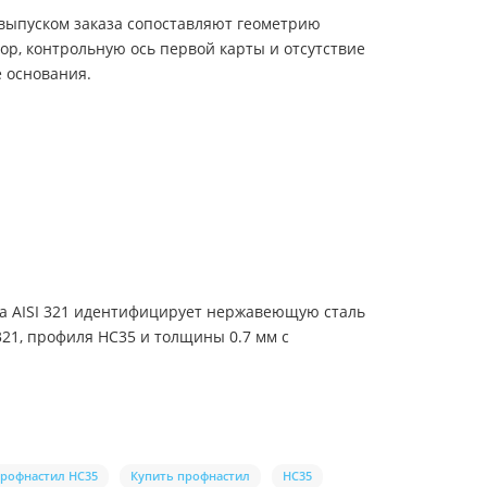
 выпуском заказа сопоставляют геометрию
ор, контрольную ось первой карты и отсутствие
е основания.
рка AISI 321 идентифицирует нержавеющую сталь
321, профиля НС35 и толщины 0.7 мм с
профнастил НС35
Купить профнастил
НС35