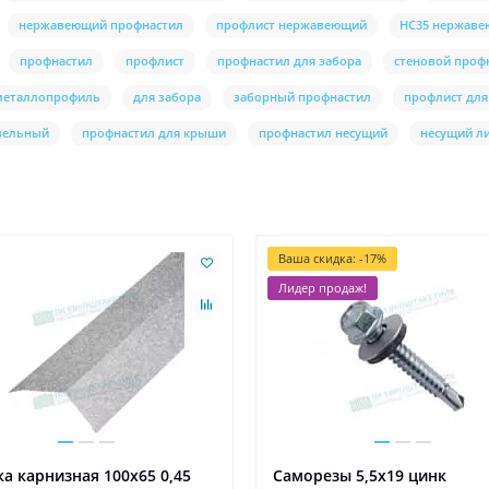
нержавеющий профнастил
профлист нержавеющий
НС35 нержав
профнастил
профлист
профнастил для забора
стеновой проф
металлопрофиль
для забора
заборный профнастил
профлист для
вельный
профнастил для крыши
профнастил несущий
несущий л
Ваша скидка: -17%
Лидер продаж!
а карнизная 100х65 0,45
Саморезы 5,5х19 цинк