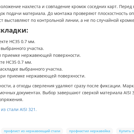
оложение нахлеста и совпадение кромок соседних карт. Перед
док подачи материала. До монтажа проверяют плоскостность оп
ст выставляют по контрольной линии, а не по случайной кромк
складки:
кте НС35 0.7 мм.
е выбранного участка.
ри приемке нержавеющей поверхности.
те НС35 0.7 мм.
раскладке выбранного участка.
при приемке нержавеющей поверхности.
ности, а отходы сверления удаляют сразу после фиксации. Ма
емочных документах. Выбор завершают сверкой материала AISI 
сопряжения.
из стали AISI 321.
профлист из нержавеющий стали
профнастил нержавейка
Купить 