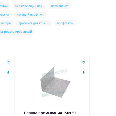
еющий
нержавеющий нс35
нержавейка
настил
несущий профлист
 забора
профлист для крыши
профлисты
ист профилированный
Ваша скидк
Планка примыкания 150х250
Планка т