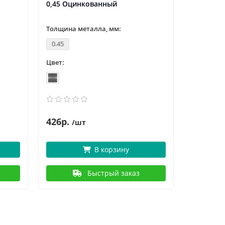
0,45 Оцинкованный
Оцинков
Толщина металла, мм:
Толщина 
0.45
0.45
Цвет:
Цвет:
426р.
3
381р.
/шт
В корзину
Быстрый заказ