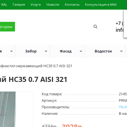
г RAL
Галерея
Услуги
Новости
Контакты
Консультация в MAX
+7 (4
тегории
info
я
Забор
Фасад
Водосток
фнастил нержавеющий НС35 0.7 AISI 321
НС35 0.7 AISI 321
Код товара:
2145
Артикул:
PRN
Производитель:
ПК«
Наличие:
В н
3928р.
4733р.