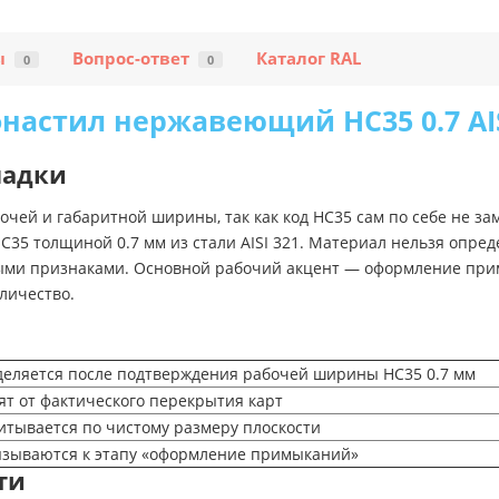
ы
Вопрос-ответ
Каталог RAL
0
0
настил нержавеющий НС35 0.7 AIS
ладки
очей и габаритной ширины, так как код НС35 сам по себе не за
 толщиной 0.7 мм из стали AISI 321. Материал нельзя опреде
ными признаками. Основной рабочий акцент — оформление при
личество.
еляется после подтверждения рабочей ширины НС35 0.7 мм
ят от фактического перекрытия карт
итывается по чистому размеру плоскости
зываются к этапу «оформление примыканий»
ти