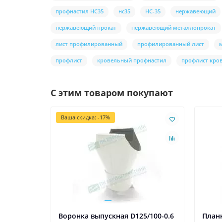
профнастил НС35
нс35
НС-35
нержавеющий
нержавеющий прокат
нержавеющий металлопрокат
лист профилированный
профилированный лист
профлист
кровельный профнастил
профлист кро
С этим товаром покупают
Ваша скидка: -17%
Воронка выпускная D125/100-0.6
Планк