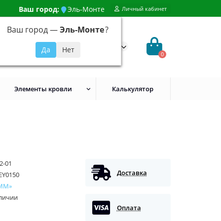
Ваш город:
Эль-Монте
Личный кабинет
Ваш город —
Эль-Монте
?
99) 648-92-94
@evroshtaketnikmoskva.ru
0
Элементы кровли
Калькулятор
2-01
Доставка
EY0150
ММ»
аличии
Оплата