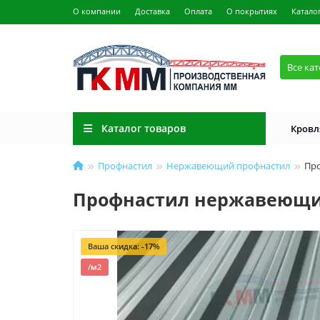
О компании
Доставка
Оплата
О покрытиях
Катало
Все ка
Каталог товаров
Кровл
Профнастил
Нержавеющий профнастил
Про
Профнастил нержавеющий 
Ваша скидка: -17%
/м2