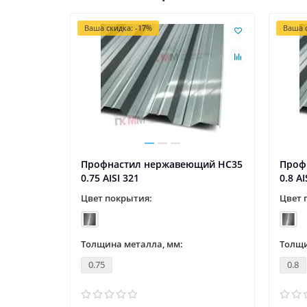
Ваша скидка: -17%
Ваша с
щий НС35
Профнастил нержавеющий НС35
Проф
0.75 AISI 321
0.8 AI
Цвет покрытия:
Цвет 
Толщина металла, мм:
Толщи
0.75
0.8