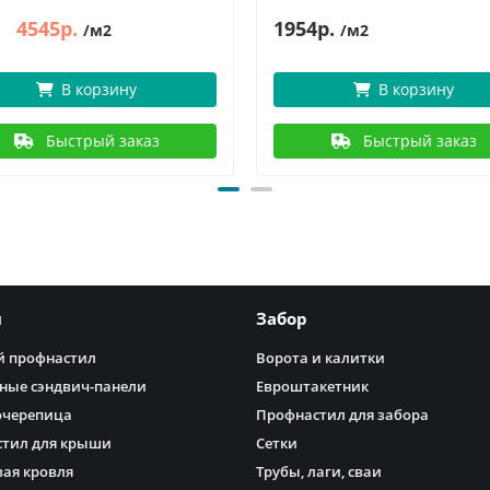
4545р.
1954р.
/м2
/м2
В корзину
В корзину
Быстрый заказ
Быстрый заказ
я
Забор
 профнастил
Ворота и калитки
ные сэндвич-панели
Евроштакетник
очерепица
Профнастил для забора
тил для крыши
Сетки
ая кровля
Трубы, лаги, сваи