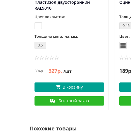
Пластизол двухсторонний
Оцин
RAL9010
Цвет покрытия:
Толщи
0.45
Толщина металла, мм:
Цвет:
0.6
327р.
189р
394р.
/шт
В корзину
Быстрый заказ
Похожие товары