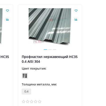
 НС35
Профнастил нержавеющий НС35
Профнас
0.4 AISI 304
0.45 AISI 
Цвет покрытия:
Цвет пок
Толщина металла, мм:
Толщина 
0.4
0.45