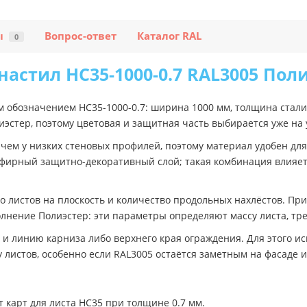
ы
Вопрос-ответ
Каталог RAL
0
астил НС35-1000-0.7 RAL3005 Пол
м обозначением НС35-1000-0.7: ширина 1000 мм, толщина стали
лиэстер, поэтому цветовая и защитная часть выбирается уже на
 чем у низких стеновых профилей, поэтому материал удобен дл
эфирный защитно-декоративный слой; такая комбинация влияет
 листов на плоскость и количество продольных нахлёстов. Пр
лнение Полиэстер: эти параметры определяют массу листа, тре
 и линию карниза либо верхнего края ограждения. Для этого и
 листов, особенно если RAL3005 остаётся заметным на фасаде 
 карт для листа НС35 при толщине 0.7 мм.