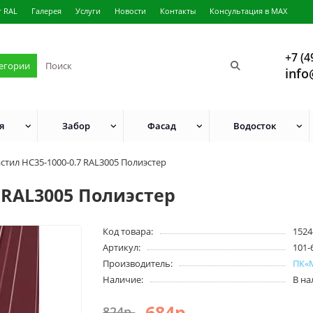
г RAL
Галерея
Услуги
Новости
Контакты
Консультация в MAX
+7 (4
тегории
info
я
Забор
Фасад
Водосток
тил НС35-1000-0.7 RAL3005 Полиэстер
 RAL3005 Полиэстер
Код товара:
1524
Артикул:
101-
Производитель:
ПК«
Наличие:
В н
684р.
824р.