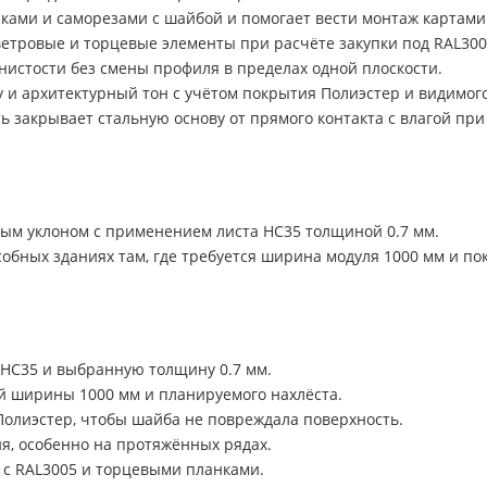
ками и саморезами с шайбой и помогает вести монтаж картами
ветровые и торцевые элементы при расчёте закупки под RAL300
нистости без смены профиля в пределах одной плоскости.
 и архитектурный тон с учётом покрытия Полиэстер и видимого
закрывает стальную основу от прямого контакта с влагой при 
ным уклоном с применением листа НС35 толщиной 0.7 мм.
дсобных зданиях там, где требуется ширина модуля 1000 мм и п
 НС35 и выбранную толщину 0.7 мм.
й ширины 1000 мм и планируемого нахлёста.
Полиэстер, чтобы шайба не повреждала поверхность.
ия, особенно на протяжённых рядах.
 с RAL3005 и торцевыми планками.