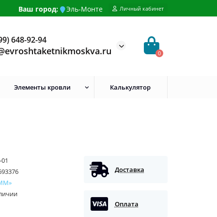
Ваш город:
Эль-Монте
Личный кабинет
99) 648-92-94
@evroshtaketnikmoskva.ru
0
Элементы кровли
Калькулятор
-01
Доставка
693376
ММ»
аличии
Оплата