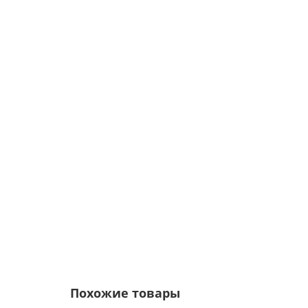
Саморезы 5,5х19 RAL 3005
Цвет покрытия:
5р.
6р.
Похожие товары