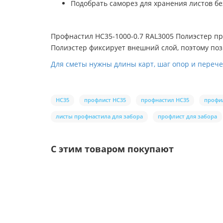
Подобрать саморез для хранения листов б
Профнастил НС35-1000-0.7 RAL3005 Полиэстер п
Полиэстер фиксирует внешний слой, поэтому п
Для сметы нужны длины карт, шаг опор и переч
НС35
профлист НС35
профнастил НС35
профи
листы профнастила для забора
профлист для забора
С этим товаром покупают
Ваша скидка: -17%
/шт.