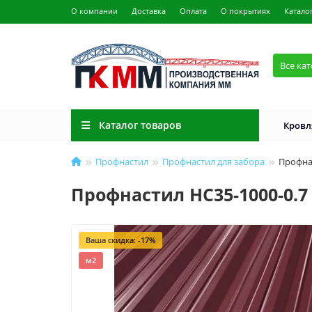
О компании
Доставка
Оплата
О покрытиях
Катало
Все ка
Каталог товаров
Кровл
Профнастил
Профнастил для забора
Профнас
Профнастил НС35-1000-0.7
Ваша скидка: -17%
м2