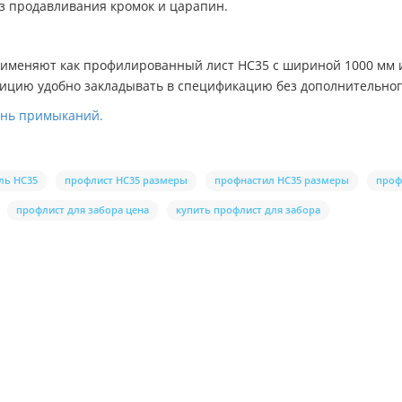
ез продавливания кромок и царапин.
рименяют как профилированный лист НС35 с шириной 1000 мм 
озицию удобно закладывать в спецификацию без дополнительн
ень примыканий.
ль НС35
профлист НС35 размеры
профнастил НС35 размеры
проф
профлист для забора цена
купить профлист для забора