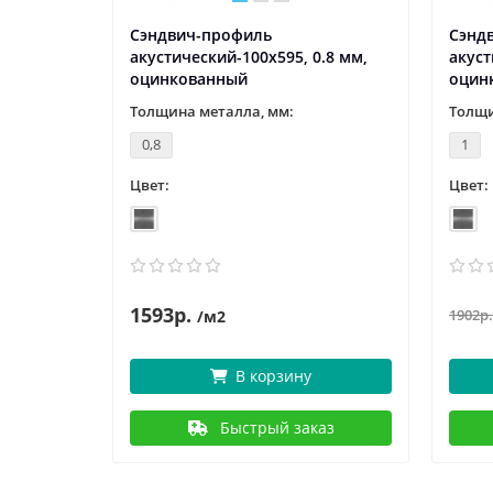
льный
Сэндвич-профиль
Сэнд
,0 мм,
акустический-100х595, 0.8 мм,
акуст
оцинкованный
оцин
Толщина металла, мм:
Толщи
0,8
1
Цвет:
Цвет:
1593р.
1902р.
/м2
В корзину
аз
Быстрый заказ