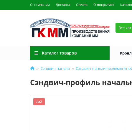
О компании
Доставка
Оплата
О покрытиях
Катало
Все ка
Каталог товаров
Кровл
Сэндвич панели
Сэндвич-панели поэлементно
Сэндвич-профиль начальны
/м2