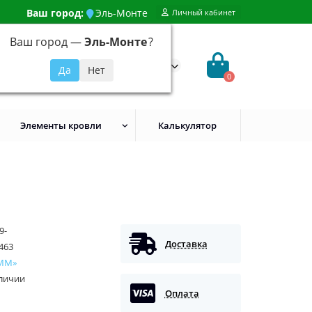
Ваш город:
Эль-Монте
Личный кабинет
Ваш город —
Эль-Монте
?
99) 648-92-94
@evroshtaketnikmoskva.ru
0
Элементы кровли
Калькулятор
9-
Доставка
463
ММ»
аличии
Оплата