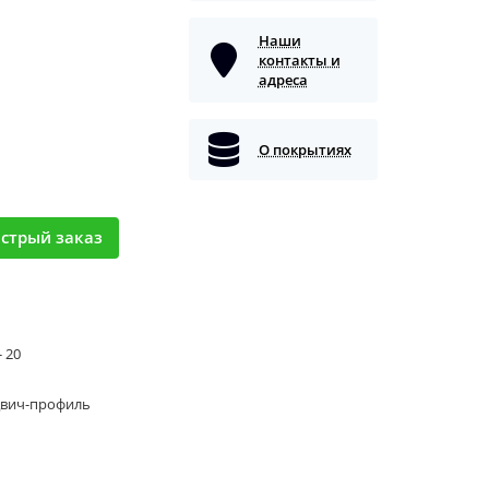
Наши
контакты и
адреса
О покрытиях
стрый заказ
- 20
двич-профиль