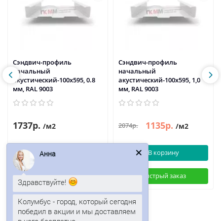
Сэндвич-профиль
Сэндвич-профиль
начальный
начальный
акустический-100х595, 0.8
акустический-100х595, 1,0
мм, RAL 9003
мм, RAL 9003
1737р.
1135р.
2074р.
/м2
/м2
В корзину
В корзину
Анна
Быстрый заказ
Быстрый заказ
Здравствуйте!
Колумбус - город, который сегодня
победил в акции и мы доставляем