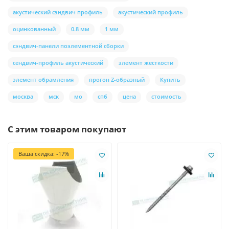
акустический сэндвич профиль
акустический профиль
оцинкованный
0.8 мм
1 мм
сэндвич-панели поэлементной сборки
сендвич-профиль акустический
элемент жесткости
элемент обрамления
прогон Z-образный
Купить
москва
мск
мо
спб
цена
стоимость
С этим товаром покупают
Ваша скидка: -17%