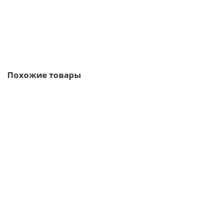
В корзину
Быстрый заказ
Похожие товары
/м2
Сэндвич-профиль акустический-100х1050, 0.5 мм,
оцинкованный