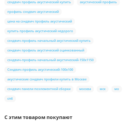
сендвич профиль акустический купить
акустический профиль
профиль сэндвич акустический
цена на сэндвич профиль акустический
купить профиль акустический недорого
сэндвич-профиль начальный акустический купить
сендвич профиль акустический оцинкованный
сэндвич-профиль начальный акустический-150х1150
Сэндвич-профиль акустический-100х100
акустические сэндвич профили купить в Москве
сэндвич панели поэлементной сборки
москва
мск
мо
спб
С этим товаром покупают