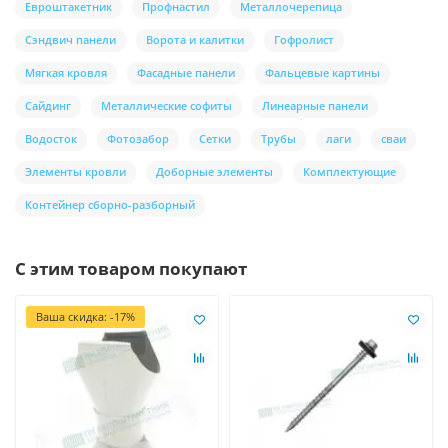
Евроштакетник
Профнастил
Металлочерепица
Сэндвич панели
Ворота и калитки
Гофролист
Мягкая кровля
Фасадные панели
Фальцевые картины
Сайдинг
Металлические софиты
Линеарные панели
Водосток
Фотозабор
Сетки
Трубы
лаги
сваи
Элементы кровли
Доборные элементы
Комплектующие
Контейнер сборно-разборный
С этим товаром покупают
Ваша скидка: -17%