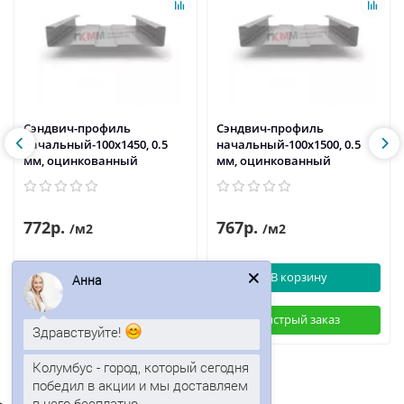
Сэндвич-профиль
Сэндвич-профиль
начальный-100х1450, 0.5
начальный-100х1500, 0.5
мм, оцинкованный
мм, оцинкованный
772р.
767р.
/м2
/м2
В корзину
В корзину
Анна
Быстрый заказ
Быстрый заказ
Здравствуйте!
Колумбус - город, который сегодня
победил в акции и мы доставляем
в него бесплатно