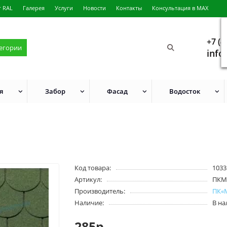
г RAL
Галерея
Услуги
Новости
Контакты
Консультация в MAX
+7 (4
тегории
info
я
Забор
Фасад
Водосток
Код товара:
1033
Артикул:
ПКМ
Производитель:
ПК«
Наличие:
В н
285р.