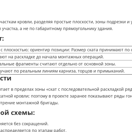
участкам кровли, разделяя простые плоскости, зоны подрезки 
участка, а не по габаритному прямоугольнику здания.
т:
 с плоскостью; ориентир позиции: Размер ската принимают по 
ают на раскладке до начала монтажных операций.
альные фрагменты считают отдельно от основной зоны.
учают по реальным линиям карниза, торцов и примыканий.
ости
тает в пределах зоны «скат с последовательной раскладкой ря
ной кровли; поэтому в проекте заранее показывают ряды гонто
отрение монтажной бригады.
ой схемы:
няется без сокращений.
аспределяется по этапам работ.