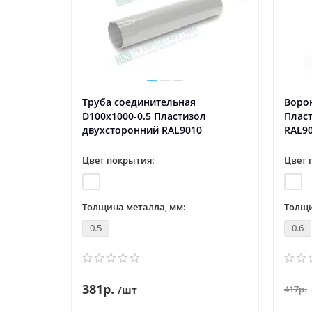
Труба соединительная
Ворон
D100х1000-0.5 Пластизол
Плас
двухсторонний RAL9010
RAL9
Цвет покрытия:
Цвет 
Толщина металла, мм:
Толщи
0.5
0.6
381р.
417р.
/шт