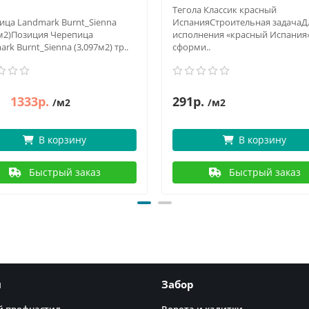
Тегола Классик красный
ица Landmark Burnt_Sienna
ИспанияСтроительная задачаД
7м2)Позиция Черепица
исполнения «красный Испания»
rk Burnt_Sienna (3,097м2) тр..
сформи..
1333р.
291р.
/м2
/м2
В корзину
В корзину
Быстрый заказ
Быстрый заказ
я
Забор
 профнастил
Ворота и калитки