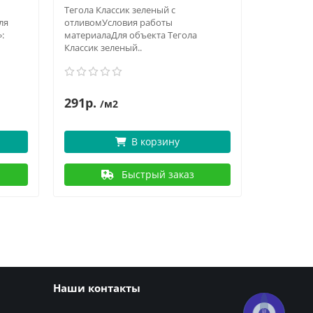
Тегола Классик зеленый с
ля
отливомУсловия работы
Черепица C
:
материалаДля объекта Тегола
Smokey Qu
Классик зеленый..
позиция в
291р.
1852р.
/м2
В корзину
Быстрый заказ
Наши контакты