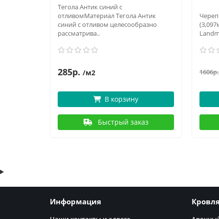
Тегола Антик синий с
а Тегола
отливомМатериал Тегола Антик
Череп
синий с отливом целесообразно
(3,09
рассматрива..
Landma
285р.
1606р.
/м2
В корзину
аз
Быстрый заказ
Информация
Кровл
Наши контакты и адреса
Арочный