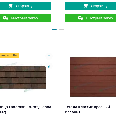
В корзину
В корзину
Быстрый заказ
Быстрый заказ
кидка: -17%
ица Landmark Burnt_Sienna
Тегола Классик красный
7м2)
Испания