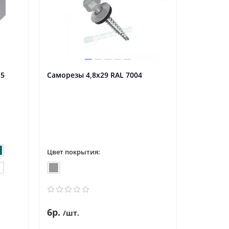
,5
Саморезы 4,8х29 RAL 7004
Саморезы
Цвет покрытия:
Цвет пок
6р.
5р.
6р.
/шт.