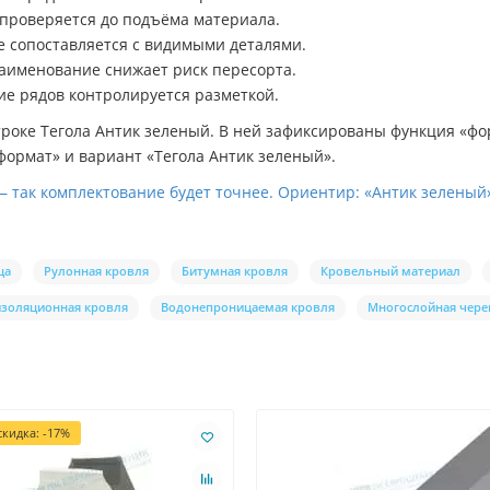
 проверяется до подъёма материала.
е сопоставляется с видимыми деталями.
наименование снижает риск пересорта.
ие рядов контролируется разметкой.
троке Тегола Антик зеленый. В ней зафиксированы функция «
ормат» и вариант «Тегола Антик зеленый».
— так комплектование будет точнее. Ориентир: «Антик зеленый
ца
Рулонная кровля
Битумная кровля
Кровельный материал
золяционная кровля
Водонепроницаемая кровля
Многослойная чере
кидка: -17%