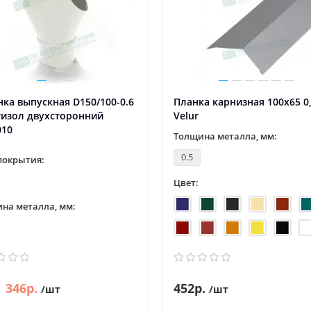
ка выпускная D150/100-0.6
Планка карнизная 100х65 0
тизол двухсторонний
Velur
010
Толщина металла, мм:
0.5
покрытия:
Цвет:
на металла, мм:
346р.
452р.
/шт
/шт