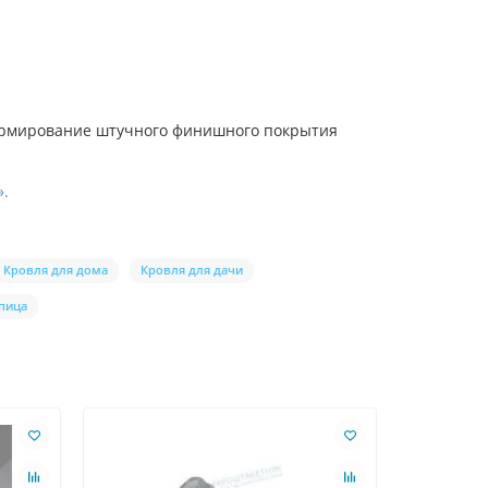
формирование штучного финишного покрытия
».
Кровля для дома
Кровля для дачи
пица
Ваша скидк
Лидер про