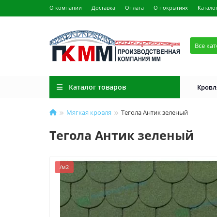
О компании
Доставка
Оплата
О покрытиях
Катало
Все ка
Каталог товаров
Кровл
Мягкая кровля
Тегола Антик зеленый
Тегола Антик зеленый
/м2