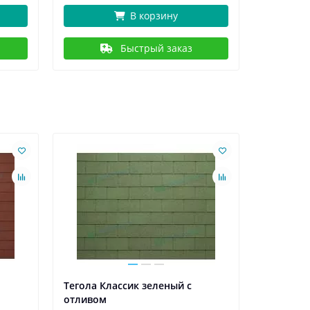
В корзину
Быстрый заказ
Тегола Классик зеленый с
Черепица
отливом
Slate Smo