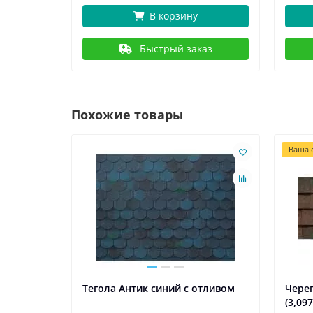
В корзину
Быстрый заказ
Похожие товары
Ваша с
 с
Тегола Антик синий с отливом
Череп
(3,09