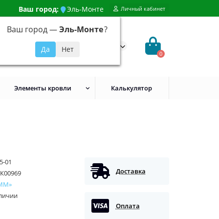
Ваш город:
Эль-Монте
Личный кабинет
Ваш город —
Эль-Монте
?
99) 648-92-94
@evroshtaketnikmoskva.ru
0
Элементы кровли
Калькулятор
5-01
Доставка
К00969
ММ»
аличии
Оплата