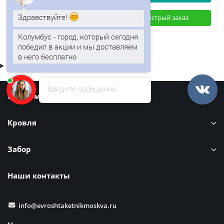
Здравствуйте!
Быстрый заказ
Быстрый заказ
Колумбус - город, который сегодня
победил в акции и мы доставляем
в него бесплатно
Введите сообщение
Информация
Кровля
Забор
Наши контакты
info@evroshtaketnikmoskva.ru