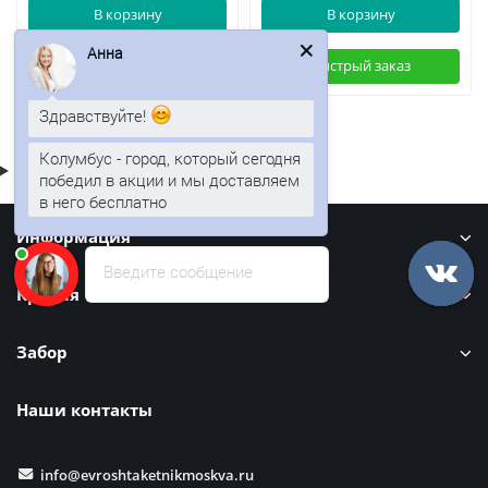
В корзину
В корзину
Анна
Быстрый заказ
Быстрый заказ
Здравствуйте!
Колумбус - город, который сегодня
победил в акции и мы доставляем
в него бесплатно
Информация
Введите сообщение
Кровля
Забор
Наши контакты
info@evroshtaketnikmoskva.ru