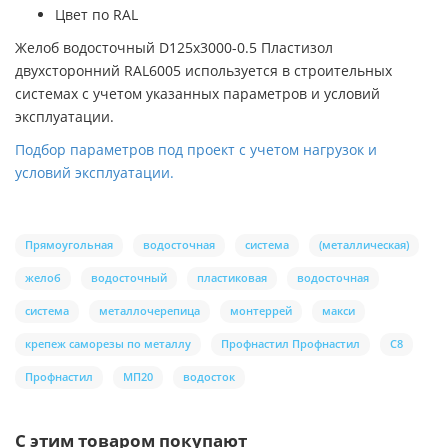
Цвет по RAL
Желоб водосточный D125х3000-0.5 Пластизол
двухсторонний RAL6005 используется в строительных
системах с учетом указанных параметров и условий
эксплуатации.
Подбор параметров под проект с учетом нагрузок и
условий эксплуатации.
Прямоугольная
водосточная
система
(металлическая)
желоб
водосточный
пластиковая
водосточная
система
металлочерепица
монтеррей
макси
крепеж саморезы по металлу
Профнастил Профнастил
С8
Профнастил
МП20
водосток
С этим товаром покупают