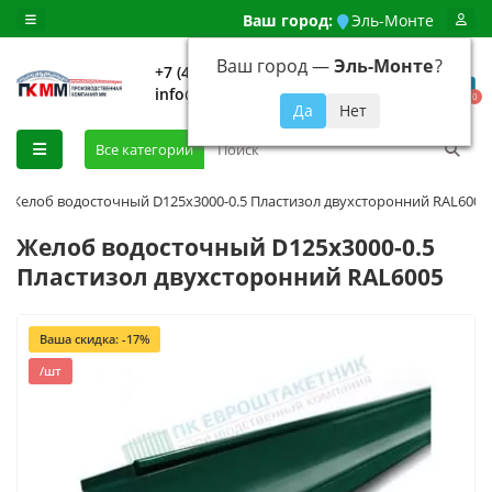
Ваш город:
Эль-Монте
Ваш город —
Эль-Монте
?
+7 (499) 648-92-94
info@evroshtaketnikmoskva.ru
0
Все категории
Желоб водосточный D125х3000-0.5 Пластизол двухсторонний RAL6005
Желоб водосточный D125х3000-0.5
Пластизол двухсторонний RAL6005
Ваша скидка: -17%
/шт