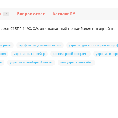
ы
Вопрос-ответ
Каталог RAL
0
ров С15ПГ-1190, 0,9, оцинкованный по наиболее выгодной цене
ейерный
профнастил для конвейеров
укрытие для конвейеров из про
стил
укрытие на конвейер
конвейерный профлист
укрытие из пр
ов
укрытие конвейерной ленты
чем укрыть конвейер