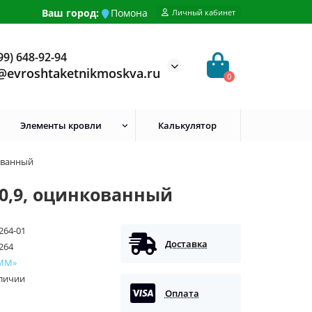
Ваш город:
Помона
Личный кабинет
99) 648-92-94
@evroshtaketnikmoskva.ru
0
Элементы кровли
Калькулятор
ованный
0,9, оцинкованный
264-01
Доставка
264
ММ»
аличии
Оплата