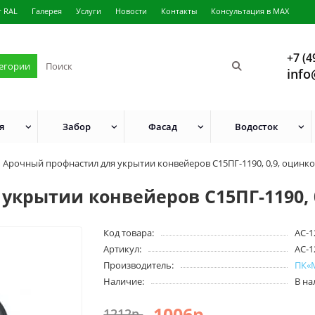
г RAL
Галерея
Услуги
Новости
Контакты
Консультация в MAX
+7 (4
тегории
info
я
Забор
Фасад
Водосток
Арочный профнастил для укрытии конвейеров С15ПГ-1190, 0,9, оцинк
укрытии конвейеров С15ПГ-1190, 
Код товара:
АС-1
Артикул:
АС-1
Производитель:
ПК«
Наличие:
В н
1006р.
1212р.