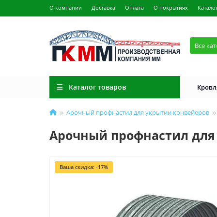
О компании
Доставка
Оплата
О покрытиях
Катало
Все ка
Каталог товаров
Кровл
Арочный профнастил для укрытии конвейеров
Арочный профнастил для 
Ваша скидка: -17%