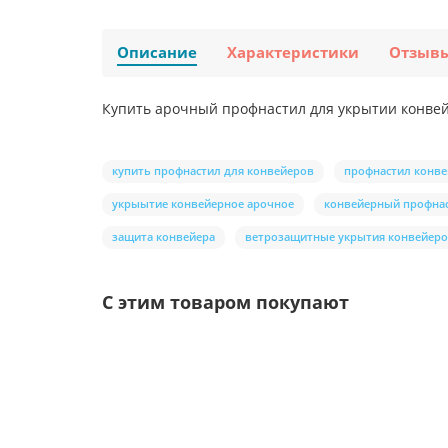
Описание
Характеристики
Отзыв
Купить арочный профнастил для укрытии конвейе
купить профнастил для конвейеров
профнастил конв
укрыытие конвейерное арочное
конвейерный профна
защита конвейера
ветрозащитные укрытия конвейер
С этим товаром покупают
Ваша скидка: -17%
/шт