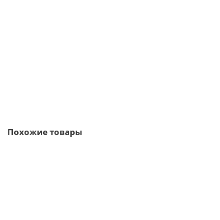
Планка торцевая сегментная 20мм Левая 0,45 PE с пленкой
237р.
286р.
В корзину
Быстрый заказ
Похожие товары
Ваша скидка: -17%