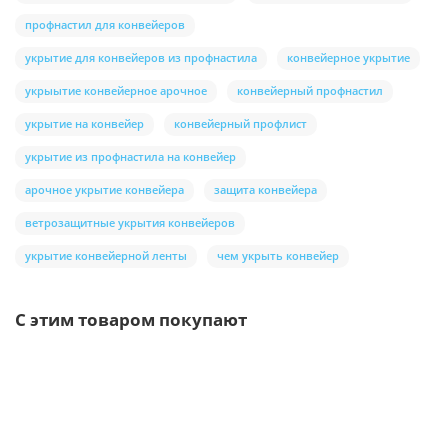
профнастил для конвейеров
укрытие для конвейеров из профнастила
конвейерное укрытие
укрыытие конвейерное арочное
конвейерный профнастил
укрытие на конвейер
конвейерный профлист
укрытие из профнастила на конвейер
арочное укрытие конвейера
защита конвейера
ветрозащитные укрытия конвейеров
укрытие конвейерной ленты
чем укрыть конвейер
С этим товаром покупают
Ваша скидка: -17%
/шт