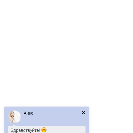
Ваша скидка: -15%
/шт
Планка крепежная фальц 0,5 Quarzit lite с пленкой
278р.
326р.
В корзину
Быстрый заказ
Анна
/шт
Здравствуйте!