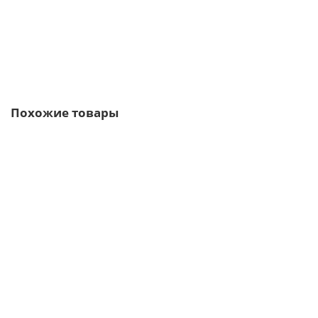
В корзину
Быстрый заказ
Похожие товары
/шт
Планка крепежная фальц 0,5 Rooftop Matte