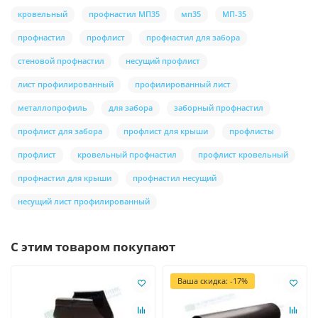
кровельный
профнастил МП35
мп35
МП-35
профнастил
профлист
профнастил для забора
стеновой профнастил
несущий профлист
лист профилированный
профилированный лист
металлопрофиль
для забора
заборный профнастил
профлист для забора
профлист для крыши
профлисты
профлист
кровельный профнастил
профлист кровельный
профнастил для крыши
профнастил несущий
несущий лист профилированный
С этим товаром покупают
Ваша скидка: -17%