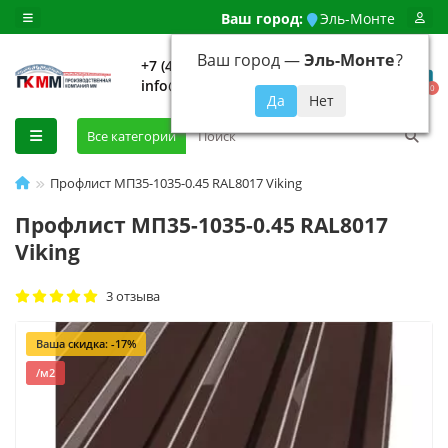
Ваш город:
Эль-Монте
Ваш город —
Эль-Монте
?
+7 (499) 648-92-94
info@evroshtaketnikmoskva.ru
0
Все категории
Профлист МП35-1035-0.45 RAL8017 Viking
Профлист МП35-1035-0.45 RAL8017
Viking
3 отзыва
Ваша скидка: -17%
/м2