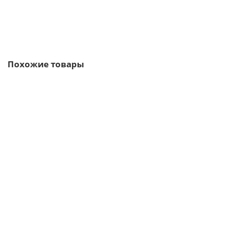
В корзину
Быстрый заказ
Похожие товары
Ваша скидка: -17%
/м2
Профлист МП35-1035-0.45 RAL9005 Viking
4 отзыва
536р.
645р.