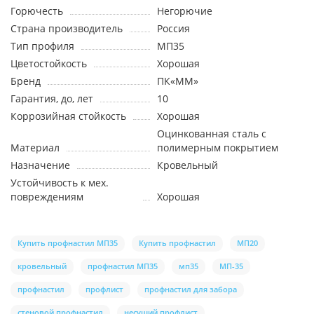
Горючесть
Негорючие
Страна производитель
Россия
Тип профиля
МП35
Цветостойкость
Хорошая
Бренд
ПК«ММ»
Гарантия, до, лет
10
Коррозийная стойкость
Хорошая
Оцинкованная сталь с
Материал
полимерным покрытием
Назначение
Кровельный
Устойчивость к мех.
повреждениям
Хорошая
Купить профнастил МП35
Купить профнастил
МП20
кровельный
профнастил МП35
мп35
МП-35
профнастил
профлист
профнастил для забора
стеновой профнастил
несущий профлист