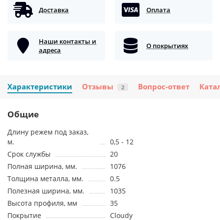
Доставка
Оплата
Наши контакты и
О покрытиях
адреса
Характеристики
Отзывы
Вопрос-ответ
Ката
2
Общие
Длину режем под заказ,
м.
0,5 - 12
Срок службы
20
Полная ширина, мм.
1076
Толщина металла, мм.
0.5
Полезная ширина, мм.
1035
Высота профиля, мм
35
Покрытие
Cloudy