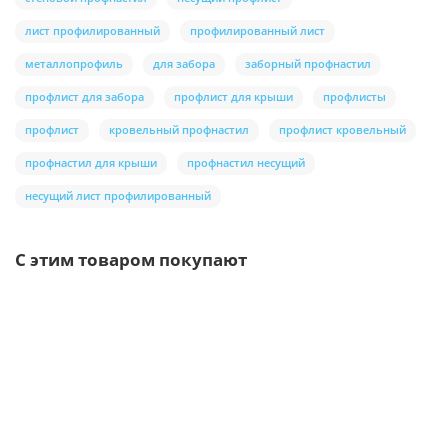
лист профилированный
профилированный лист
металлопрофиль
для забора
заборный профнастил
профлист для забора
профлист для крыши
профлисты
профлист
кровельный профнастил
профлист кровельный
профнастил для крыши
профнастил несущий
несущий лист профилированный
С этим товаром покупают
/шт