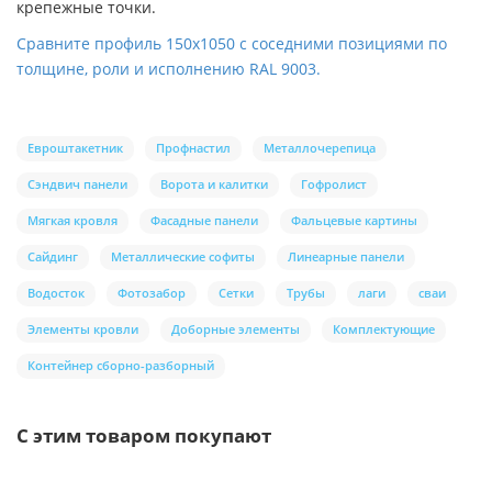
крепежные точки.
Сравните профиль 150х1050 с соседними позициями по
толщине, роли и исполнению RAL 9003.
Евроштакетник
Профнастил
Металлочерепица
Сэндвич панели
Ворота и калитки
Гофролист
Мягкая кровля
Фасадные панели
Фальцевые картины
Сайдинг
Металлические софиты
Линеарные панели
Водосток
Фотозабор
Сетки
Трубы
лаги
сваи
Элементы кровли
Доборные элементы
Комплектующие
Контейнер сборно-разборный
С этим товаром покупают
Ваша скидка: -17%