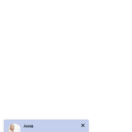
Ваша скидка: -52%
/м2
Сэндвич-профиль начальный-150х1350, 0.5 мм, RAL 9003
607р.
1278р.
В корзину
Быстрый заказ
Анна