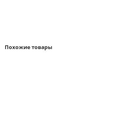
В корзину
Быстрый заказ
Похожие товары
Ваша скидка: -52%
/м2
Сэндвич-профиль начальный-150х1100, 0.5 мм, RAL 9003