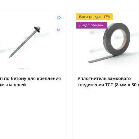
Ваша скидка: -17%
Лидер продаж!
п по бетону для крепления
Уплотнитель замкового
вич-панелей
соединения ТСП (8 мм х 30 