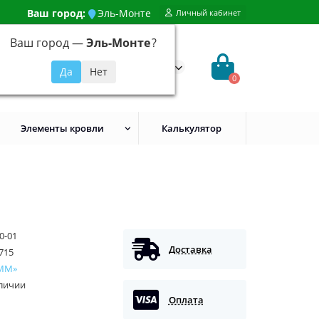
Ваш город:
Эль-Монте
Личный кабинет
Ваш город —
Эль-Монте
?
99) 648-92-94
@evroshtaketnikmoskva.ru
0
Элементы кровли
Калькулятор
0-01
Доставка
715
ММ»
аличии
Оплата