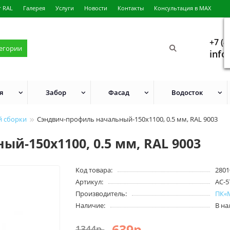
г RAL
Галерея
Услуги
Новости
Контакты
Консультация в MAX
+7 (4
тегории
info
я
Забор
Фасад
Водосток
й сборки
Сэндвич-профиль начальный-150х1100, 0.5 мм, RAL 9003
й-150х1100, 0.5 мм, RAL 9003
Код товара:
2801
Артикул:
АС-5
Производитель:
ПК«
Наличие:
В н
639р.
1344р.