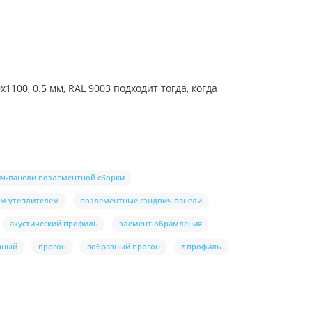
00, 0.5 мм, RAL 9003 подходит тогда, когда
ич-панели поэлементной сборки
ым утеплителем
поэлементные сэндвич панели
акустический профиль
элемент обрамления
зный
прогон
зобразный прогон
z профиль