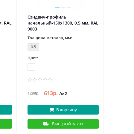
Сэндвич-профиль
Сэндвич
м, RAL
начальный-150х1300, 0.5 мм, RAL
начальны
9003
9003
Толщина металла, мм:
Толщина 
0.5
0.5
Цвет:
Цвет:
613р.
6
1288р.
1277р.
/м2
В корзину
Быстрый заказ