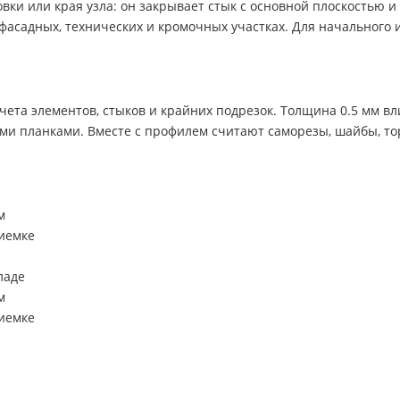
ки или края узла: он закрывает стык с основной плоскостью и
, фасадных, технических и кромочных участках. Для начальног
чета элементов, стыков и крайних подрезок. Толщина 0.5 мм вл
ыми планками. Вместе с профилем считают саморезы, шайбы, то
м
иемке
ладе
м
иемке