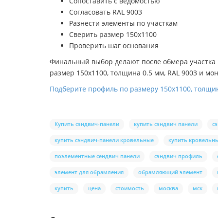
Сопоставить с ведомостью
Согласовать RAL 9003
Разнести элементы по участкам
Сверить размер 150х1100
Проверить шаг основания
Финальный выбор делают после обмера участка и
размер 150х1100, толщина 0.5 мм, RAL 9003 и мо
Подберите профиль по размеру 150х1100, толщин
Купить сэндвич-панели
купить сэндвич панели
с
купить сэндвич-панели кровельные
купить кровельны
поэлементные сендвич панели
сэндвич профиль
элемент для обрамления
обрамляющий элемент
купить
цена
стоимость
москва
мск