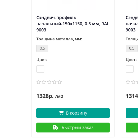
Сэндвич-профиль
Сэнд
5 мм, RAL
начальный-150х1150, 0.5 мм, RAL
начал
9003
9003
Толщина металла, мм:
Толщи
0.5
0.5
Цвет:
Цвет:
1328р.
1314
/м2
В корзину
аз
Быстрый заказ