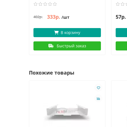
333р.
57р.
402р.
/шт
В корзину
Быстрый заказ
Похожие товары