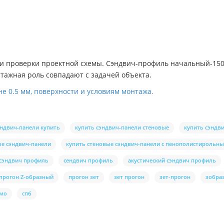
 проверки проектной схемы. Сэндвич-профиль начальный-150х11
нтажная роль совпадают с задачей объекта.
е 0.5 мм, поверхности и условиям монтажа.
эндвич-панели купить
купить сэндвич-панели стеновые
купить сэндв
е сэндвич-панели
купить стеновые сэндвич-панели с пенополистирольн
сэндвич профиль
сендвич профиль
акустический сэндвич профиль
прогон Z-образный
прогон зет
зет прогон
зет-прогон
зобра
мо
спб