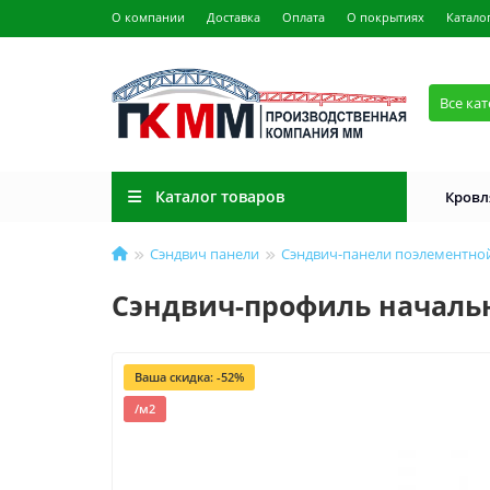
О компании
Доставка
Оплата
О покрытиях
Катало
Все ка
Каталог товаров
Кровл
Сэндвич панели
Сэндвич-панели поэлементно
Сэндвич-профиль начальны
Ваша скидка: -52%
/м2