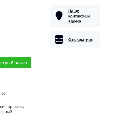
Наши
контакты и
адреса
О покрытиях
стрый заказ
- 20
двич-профиль
альный