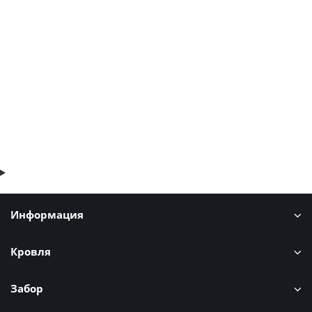
Тегола Классик красный Испания
291р.
В корзину
Быстрый заказ
Информация
Кровля
Забор