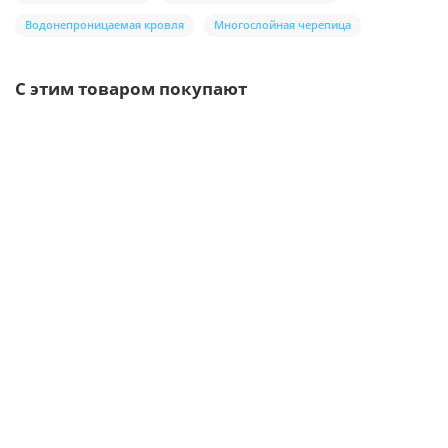
Водонепроницаемая кровля
Многослойная черепица
С этим товаром покупают
/шт
Труба соединительная D100х1000-0.5 Пластизол
двухсторонний RAL9010
381р.