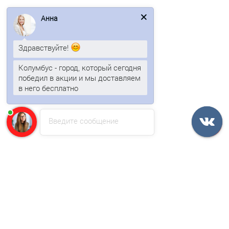
Анна
Черепица Landmark Burnt_Sienna (3,097м2)
Здравствуйте!
1333р.
1606р.
Колумбус - город, который сегодня
победил в акции и мы доставляем
В корзину
в него бесплатно
Быстрый заказ
Введите сообщение
/м2