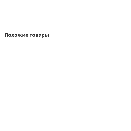
Быстрый заказ
Похожие товары
/м2
Мягкая черепица "Натур" зеленый, 3м2
331р.