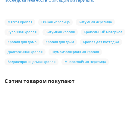
последовательность фиксации материала.
Мягкая кровля
Гибкая черепица
Битумная черепица
Рулонная кровля
Битумная кровля
Кровельный материал
Кровля для дома
Кровля для дачи
Кровля для коттеджа
Долговечная кровля
Шумоизоляционная кровля
Водонепроницаемая кровля
Многослойная черепица
С этим товаром покупают
/шт