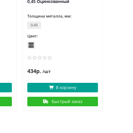
0,45 Оцинкованный
Оцинков
Толщина металла, мм:
Толщина 
0.45
0.45
Цвет:
Цвет:
434р.
3
389р.
/шт
В корзину
Быстрый заказ