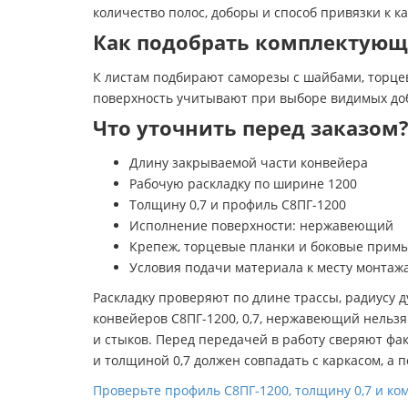
количество полос, доборы и способ привязки к ка
Как подобрать комплектующ
К листам подбирают саморезы с шайбами, торце
поверхность учитывают при выборе видимых доб
Что уточнить перед заказом
Длину закрываемой части конвейера
Рабочую раскладку по ширине 1200
Толщину 0,7 и профиль С8ПГ-1200
Исполнение поверхности: нержавеющий
Крепеж, торцевые планки и боковые прим
Условия подачи материала к месту монтаж
Раскладку проверяют по длине трассы, радиусу
конвейеров С8ПГ-1200, 0,7, нержавеющий нельз
и стыков. Перед передачей в работу сверяют фа
и толщиной 0,7 должен совпадать с каркасом, а
Проверьте профиль С8ПГ-1200, толщину 0,7 и ко