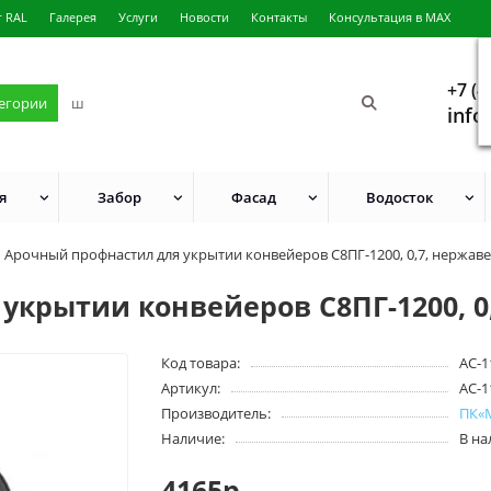
г RAL
Галерея
Услуги
Новости
Контакты
Консультация в MAX
+7 (4
тегории
info
я
Забор
Фасад
Водосток
Арочный профнастил для укрытии конвейеров С8ПГ-1200, 0,7, нержа
укрытии конвейеров С8ПГ-1200, 
Код товара:
АС-1
Артикул:
АС-1
Производитель:
ПК«
Наличие:
В н
4165р.