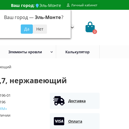
Ваш город:
Эль-Монте
Личный кабинет
Ваш город —
Эль-Монте
?
99) 648-92-94
@evroshtaketnikmoskva.ru
0
Элементы кровли
Калькулятор
веющий
0,7, нержавеющий
196-01
Доставка
196
ММ»
аличии
Оплата