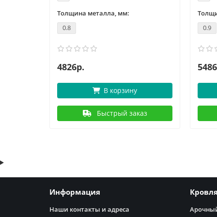
Толщина металла, мм:
Толщи
0.8
0.9
4826р.
5486
В корзину
аз
Быстрый заказ
Информация
Кровл
Наши контакты и адреса
Арочный