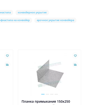
фнастила
конвейерное укрытие
офнастила на конвейер
арочное укрытие конвейера
Ваша скидк
Планка примыкания 150х250
Планка т