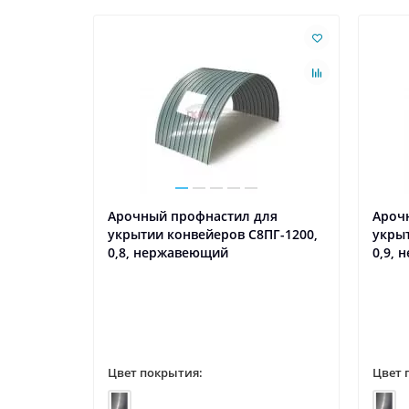
ля
Арочный профнастил для
Ароч
ПГ-1200,
укрытии конвейеров С8ПГ-1200,
укрыт
рытии
0,8, нержавеющий
0,9,
Цвет покрытия:
Цвет 