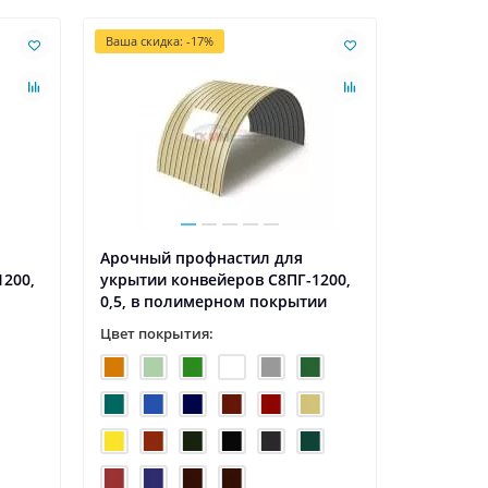
Ваша скидка: -17%
Ваша скидк
Арочный профнастил для
Арочный
1200,
укрытии конвейеров С8ПГ-1200,
укрытии 
0,5, в полимерном покрытии
0,6, в п
Цвет покрытия:
Цвет пок