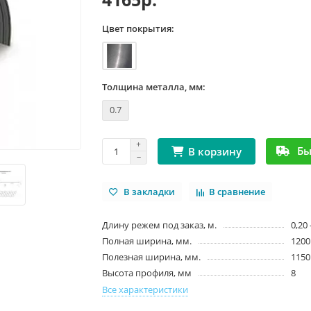
Цвет покрытия:
Толщина металла, мм:
0.7
Бы
В корзину
В закладки
В сравнение
Длину режем под заказ, м.
0,20 
Полная ширина, мм.
1200
Полезная ширина, мм.
1150
Высота профиля, мм
8
Все характеристики