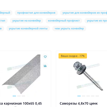
ейерный
профнастил для конвейеров
укрытие для конвейеров из про
стил
укрытие на конвейер
конвейерный профлист
укрытие из пр
ов
укрытие конвейерной ленты
чем укрыть конвейер
Ваша скидка: -17%
а карнизная 100х65 0,45
Саморезы 4,8х70 цинк