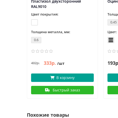
Пластизол двухсторонний
Оцин
RAL9010
Цвет покрытия:
Толщи
0.45
Толщина металла, мм:
Цвет:
0.6
333р.
193р
402р.
/шт
В корзину
Быстрый заказ
Похожие товары