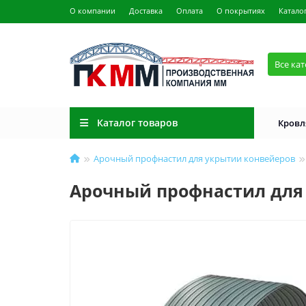
О компании
Доставка
Оплата
О покрытиях
Катало
Все ка
Каталог товаров
Кровл
Арочный профнастил для укрытии конвейеров
Арочный профнастил для 