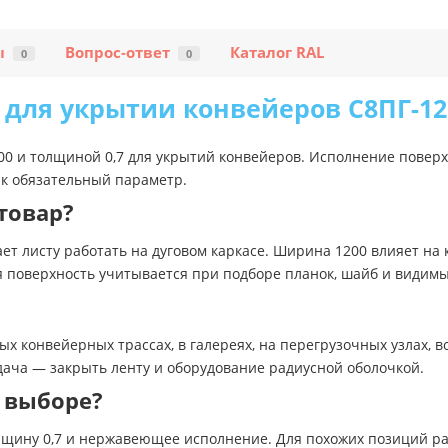
ы
Вопрос-ответ
Каталог RAL
0
0
для укрытии конвейеров С8ПГ-12
0 и толщиной 0,7 для укрытий конвейеров. Исполнение пове
ак обязательный параметр.
товар?
ет листу работать на дуговом каркасе. Ширина 1200 влияет на 
я поверхность учитывается при подборе планок, шайб и видим
 конвейерных трассах, в галереях, на перегрузочных узлах, во
дача — закрыть ленту и оборудование радиусной оболочкой.
 выборе?
лщину 0,7 и нержавеющее исполнение. Для похожих позиций ра