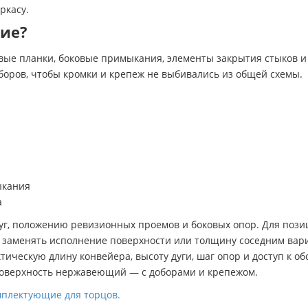
ркасу.
ие?
вые планки, боковые примыкания, элементы закрытия стыков 
оров, чтобы кромки и крепеж не выбивались из общей схемы.
?
ыкания
а
 дуг, положению ревизионных проемов и боковых опор. Для по
я заменять исполнение поверхности или толщину соседним вар
ктическую длину конвейера, высоту дуги, шаг опор и доступ к
 поверхность нержавеющий — с доборами и крепежом.
мплектующие для торцов.